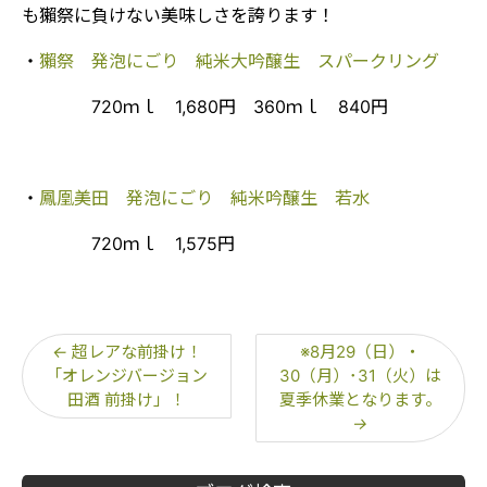
も獺祭に負けない美味しさを誇ります！
・
獺祭 発泡にごり 純米大吟醸生 スパークリング
720ｍｌ 1,680円 360ｍｌ 840円
・
鳳凰美田 発泡にごり 純米吟醸生 若水
720ｍｌ 1,575円
←
超レアな前掛け！
※8月29（日）・
「オレンジバージョン
30（月）･31（火）は
田酒 前掛け」！
夏季休業となります。
→