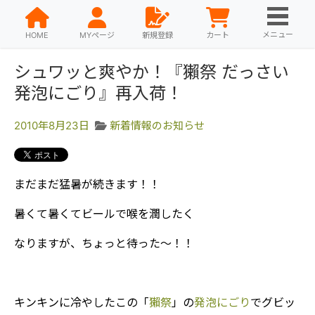
メニュー
HOME
MYページ
新規登録
カート
シュワッと爽やか！『獺祭 だっさい
発泡にごり』再入荷！
2010年8月23日
新着情報のお知らせ
まだまだ猛暑が続きます！！
暑くて暑くてビールで喉を潤したく
なりますが、ちょっと待った～！！
キンキンに冷やしたこの「
獺祭
」の
発泡にごり
でグビッ