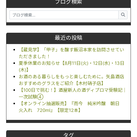
ブログ検索
最近の投稿
【蔵見学】「甲子」を醸す飯沼本家を訪問させてい
ただきました！
夏季休業のお知らせ【8月11日(火)・12日(水)・13日
(木)】
お酒のある暮らしをもっと楽しむために。矢島酒店
おすすめのグラスをご紹介【木村硝子店】
【100日で挑む！】酒屋新人の酒ディプロマ受験記｜
一次試験④
【オンライン抽選販売】『而今 純米吟醸 朝日
火入れ 720ml』【限定12本】
タグ