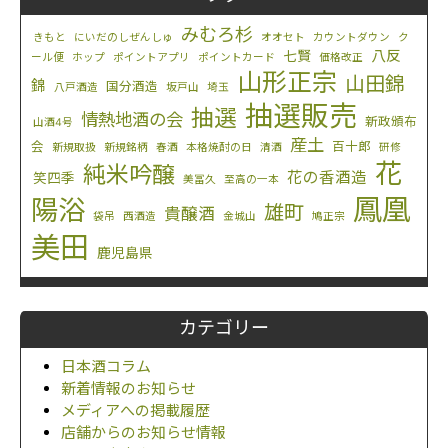
みむろ杉
きもと
にいだのしぜんしゅ
オオセト
カウントダウン
ク
八反
七賢
ール便
ホップ
ポイントアプリ
ポイントカード
価格改正
山形正宗
山田錦
錦
国分酒造
八戸酒造
坂戸山
埼玉
抽選販売
抽選
情熱地酒の会
新政頒布
山酒4号
産土
会
百十郎
新規取扱
新規銘柄
春酒
本格焼酎の日
清酒
研修
花
純米吟醸
花の香酒造
笑四季
美冨久
至高の一本
鳳凰
陽浴
雄町
貴醸酒
袋吊
西酒造
金城山
鳩正宗
美田
鹿児島県
カテゴリー
日本酒コラム
新着情報のお知らせ
メディアへの掲載履歴
店舗からのお知らせ情報