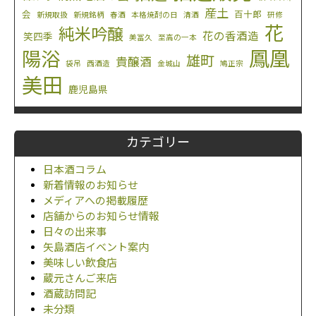
産土
会
百十郎
新規取扱
新規銘柄
春酒
本格焼酎の日
清酒
研修
花
純米吟醸
花の香酒造
笑四季
美冨久
至高の一本
鳳凰
陽浴
雄町
貴醸酒
袋吊
西酒造
金城山
鳩正宗
美田
鹿児島県
カテゴリー
日本酒コラム
新着情報のお知らせ
メディアへの掲載履歴
店舗からのお知らせ情報
日々の出来事
矢島酒店イベント案内
美味しい飲食店
蔵元さんご来店
酒蔵訪問記
未分類