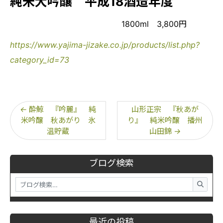
純米大吟醸 平成18酒造年度
1800ml 3,800円
https://www.yajima-jizake.co.jp/products/list.php?
category_id=73
←
酔鯨 『吟麗』 純
山形正宗 『秋あが
米吟醸 秋あがり 氷
り』 純米吟醸 播州
温貯蔵
山田錦
→
ブログ検索
最近の投稿