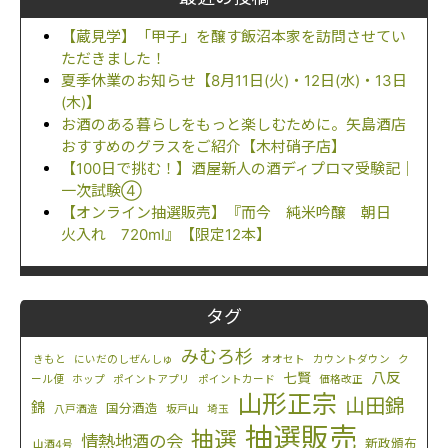
【蔵見学】「甲子」を醸す飯沼本家を訪問させてい
ただきました！
夏季休業のお知らせ【8月11日(火)・12日(水)・13日
(木)】
お酒のある暮らしをもっと楽しむために。矢島酒店
おすすめのグラスをご紹介【木村硝子店】
【100日で挑む！】酒屋新人の酒ディプロマ受験記｜
一次試験④
【オンライン抽選販売】『而今 純米吟醸 朝日
火入れ 720ml』【限定12本】
タグ
みむろ杉
きもと
にいだのしぜんしゅ
オオセト
カウントダウン
ク
八反
七賢
ール便
ホップ
ポイントアプリ
ポイントカード
価格改正
山形正宗
山田錦
錦
国分酒造
八戸酒造
坂戸山
埼玉
抽選販売
抽選
情熱地酒の会
新政頒布
山酒4号