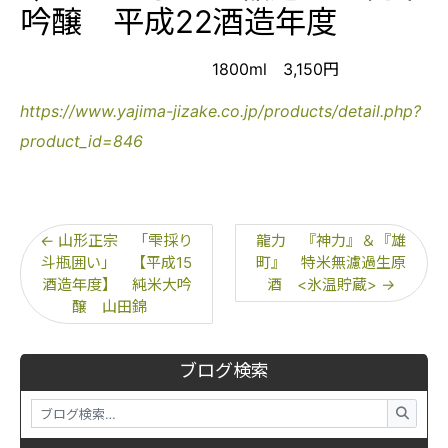
吟醸 平成22酒造年度
1800ml 3,150円
https://www.yajima-jizake.co.jp/products/detail.php?
product_id=846
←
山形正宗 「雫採り
龍力 『神力』＆『雄
斗瓶囲い」 【平成15
町』 特米無濾過生原
酒造年度】 純米大吟
酒 <氷温貯蔵>
→
醸 山田錦
ブログ検索