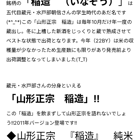
「
稲造 （いなぞう）
」
銘柄の
は
五代目蔵元・水戸部朝信さんの学生時代のあだ名です
(*^_^*)この「山形正宗 稲造」は毎年10月だけ年一度の
蔵出し。冬に上槽した新酒をじっくりと蔵で熟成させて
ベストな状態で出荷となります。今年（22BY）は米の収
穫量が少なかったため生産数にも限りがあり発売前より
出荷調整となってしまいました(T_T)
蔵元・水戸部さんの分身といえる
「山形正宗 稲造」!!
この「稲造」を飲まずして山形正宗を語れないでしょ
う!!2011年バージョン登場です!!
◆山形正宗 『稲造』 純米