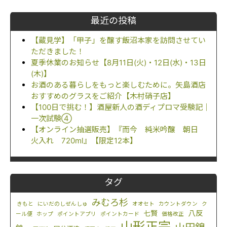
最近の投稿
【蔵見学】「甲子」を醸す飯沼本家を訪問させてい
ただきました！
夏季休業のお知らせ【8月11日(火)・12日(水)・13日
(木)】
お酒のある暮らしをもっと楽しむために。矢島酒店
おすすめのグラスをご紹介【木村硝子店】
【100日で挑む！】酒屋新人の酒ディプロマ受験記｜
一次試験④
【オンライン抽選販売】『而今 純米吟醸 朝日
火入れ 720ml』【限定12本】
タグ
みむろ杉
きもと
にいだのしぜんしゅ
オオセト
カウントダウン
ク
八反
七賢
ール便
ホップ
ポイントアプリ
ポイントカード
価格改正
山形正宗