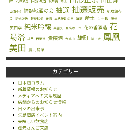
山田錦
錦
国分酒造
八戸酒造
坂戸山
埼玉
抽選販売
抽選
情熱地酒の会
新政頒布
山酒4号
産土
会
百十郎
新規取扱
新規銘柄
春酒
本格焼酎の日
清酒
研修
花
純米吟醸
花の香酒造
笑四季
美冨久
至高の一本
鳳凰
陽浴
雄町
貴醸酒
袋吊
西酒造
金城山
鳩正宗
美田
鹿児島県
カテゴリー
日本酒コラム
新着情報のお知らせ
メディアへの掲載履歴
店舗からのお知らせ情報
日々の出来事
矢島酒店イベント案内
美味しい飲食店
蔵元さんご来店