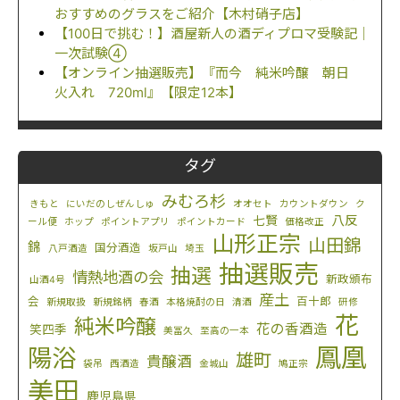
おすすめのグラスをご紹介【木村硝子店】
【100日で挑む！】酒屋新人の酒ディプロマ受験記｜
一次試験④
【オンライン抽選販売】『而今 純米吟醸 朝日
火入れ 720ml』【限定12本】
タグ
みむろ杉
きもと
にいだのしぜんしゅ
オオセト
カウントダウン
ク
八反
七賢
ール便
ホップ
ポイントアプリ
ポイントカード
価格改正
山形正宗
山田錦
錦
国分酒造
八戸酒造
坂戸山
埼玉
抽選販売
抽選
情熱地酒の会
新政頒布
山酒4号
産土
会
百十郎
新規取扱
新規銘柄
春酒
本格焼酎の日
清酒
研修
花
純米吟醸
花の香酒造
笑四季
美冨久
至高の一本
鳳凰
陽浴
雄町
貴醸酒
袋吊
西酒造
金城山
鳩正宗
美田
鹿児島県