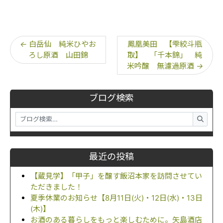
←
白岳仙 純米ひやお
鳳凰美田 【雫絞斗瓶
ろし原酒 山田錦
取】 「千本錦」 純
米吟醸 無濾過原酒
→
ブログ検索
最近の投稿
【蔵見学】「甲子」を醸す飯沼本家を訪問させてい
ただきました！
夏季休業のお知らせ【8月11日(火)・12日(水)・13日
(木)】
お酒のある暮らしをもっと楽しむために。矢島酒店