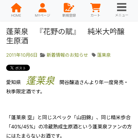
メニュー
HOME
MYページ
新規登録
カート
蓬莱泉 『花野の賦』 純米大吟醸
生原酒
2011年10月6日
新着情報のお知らせ
蓬莱泉
蓬莱泉
愛知県
関谷醸造さんより年一度発売・
秋季限定酒です。
「蓬莱泉 空」と同じスペック「山田錦」、同じ精米歩合
「40%/45%」の冷蔵熟成生原酒という蓬莱泉ファンの方
にはたまらないお酒です。