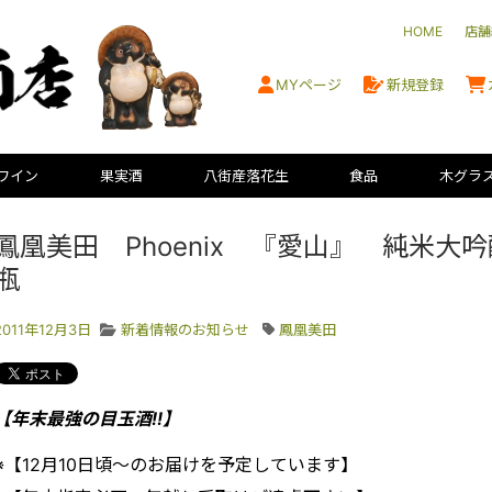
HOME
店舗
MYページ
新規登録
ワイン
果実酒
八街産落花生
食品
木グラ
鳳凰美田 Phoenix 『愛山』 純米大
瓶
2011年12月3日
新着情報のお知らせ
鳳凰美田
【年末最強の目玉酒!!】
※【12月10日頃～のお届けを予定しています】