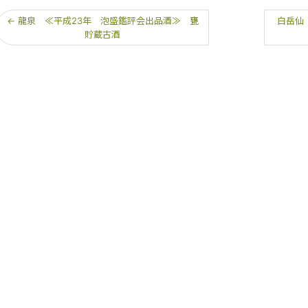
←
龍泉 ≪平成23年 泡盛鑑評会出品酒≫ 甕
白岳仙
貯蔵古酒