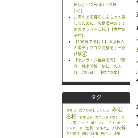
日(火)・12日(水)・13日
(木)】
お酒のある暮らしをもっと楽
しむために。矢島酒店おすす
めのグラスをご紹介【木村硝
子店】
【100日で挑む！】酒屋新人
の酒ディプロマ受験記｜一次
試験④
【オンライン抽選販売】『而
今 純米吟醸 朝日 火入
れ 720ml』【限定12本】
タグ
みむ
きもと
にいだのしぜんしゅ
ろ杉
オオセト
カウントダウン
ク
ール便
ホップ
ポイントアプリ
ポイ
八反錦
七賢
ントカード
価格改正
国分酒造
八戸酒造
坂戸山
埼玉