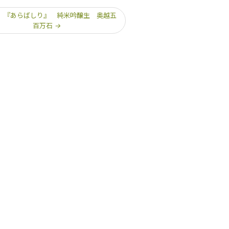
 『あらばしり』 純米吟醸生 奥越五
百万石
→