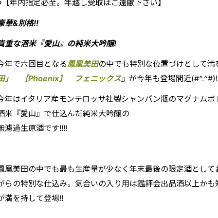
※【年内指定必至。年越し受取はご遠慮下さい】
豪華&別格!!
貴重な酒米『愛山』の純米大吟醸!
今年で六回目となる
鳳凰美田
の中でも特別な位置づけとして満
田」 【Phoenix】 フェニックス
』が今年も登場間近(#^.^#)!
今年はイタリア産モンテロッサ社製シャンパン瓶のマグナムボ
酒米『愛山』で仕込んだ純米大吟醸の
無濾過生原酒です!!!!
鳳凰美田の中でも最も生産量が少なく年末最後の限定酒として
がらの特別な仕込み。気合いの入り用は鑑評会出品酒以上かも
が満を持して登場!!