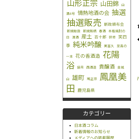
山形正宗
山田錦
山
抽選
情熱地酒の会
酒4号
抽選販売
新政頒布会
新規取扱
新規銘柄
春酒
本格焼酎の
産土
笑四
百十郎
日
清酒
研修
純米吟醸
季
美冨久
至高の
花陽
花の香酒造
一本
浴
貴醸酒
袋吊
西酒造
金城
鳳凰美
雄町
山
鳩正宗
田
鹿児島県
カテゴリー
日本酒コラム
新着情報のお知らせ
メディアへの掲載履歴