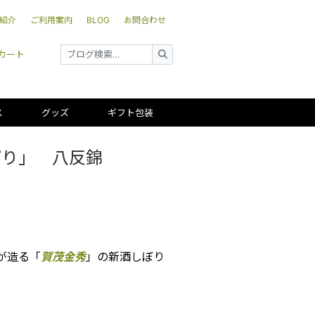
紹介
ご利用案内
BLOG
お問合わせ
カート
ス
グッズ
ギフト包装
ごり」 八反錦
が造る「
賀茂金秀
」の新酒しぼり