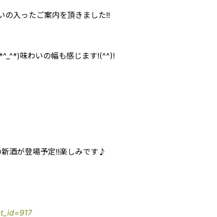
合いの入ったご案内を頂きました!!
*)味わいの幅も感じます!(^^)!
新酒が登場予定!!楽しみです♪
ct_id=917