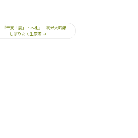
 『干支「辰」・木札』 純米大吟醸
しぼりたて生原酒
→