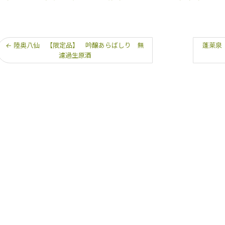
←
陸奥八仙 【限定品】 吟醸あらばしり 無
蓬莱泉
濾過生原酒