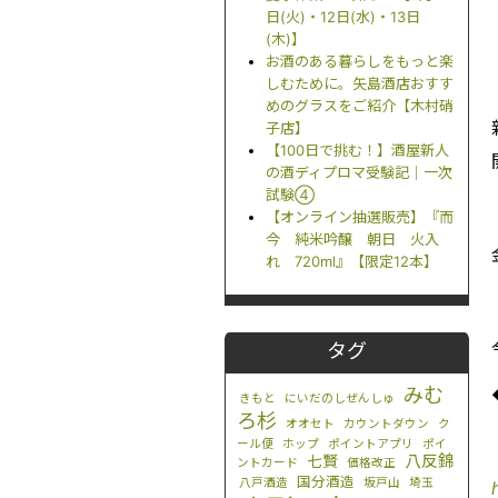
日(火)・12日(水)・13日
(木)】
お酒のある暮らしをもっと楽
しむために。矢島酒店おすす
めのグラスをご紹介【木村硝
子店】
【100日で挑む！】酒屋新人
の酒ディプロマ受験記｜一次
試験④
【オンライン抽選販売】『而
今 純米吟醸 朝日 火入
れ 720ml』【限定12本】
タグ
みむ
きもと
にいだのしぜんしゅ
ろ杉
オオセト
カウントダウン
ク
ール便
ホップ
ポイントアプリ
ポイ
八反錦
七賢
ントカード
価格改正
国分酒造
八戸酒造
坂戸山
埼玉