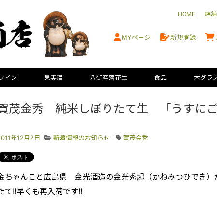
HOME
店舗
MYページ
新規登録
ワイン
果実酒
八街産落花生
食品
木グラ
賀茂金秀 純米しぼりたて生 「うすに
2011年12月2日
新着情報のお知らせ
賀茂金秀
金ちゃんこと広島県 金光酒造の金光秀起（かねみつひでき）
たて!!早くも再入荷です!!