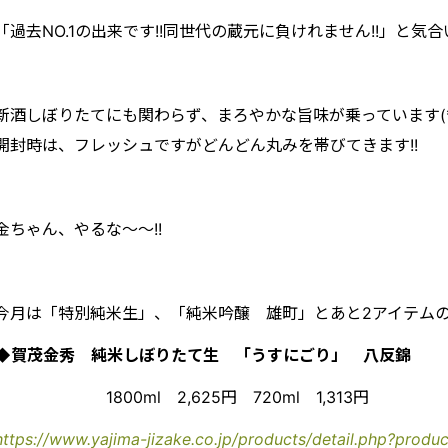
「過去NO.1の出来です!!同世代の蔵元に負けれません!!」と気
新酒しぼりたてにも関わらず、まろやかな旨味が乗っています(*^_^
開封時は、フレッシュですがどんどん丸みを帯びてきます!!
金ちゃん、やるな～～!!
今月は「特別純米生」、「純米吟醸 雄町」とあと2アイテムの
◆賀茂金秀 純米しぼりたて生 「うすにごり」 八反錦
1800ml 2,625円 720ml 1,313円
https://www.yajima-jizake.co.jp/products/detail.php?produ