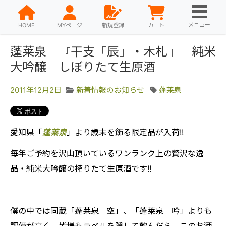
メニュー
HOME
MYページ
新規登録
カート
蓬莱泉 『干支「辰」・木札』 純米
大吟醸 しぼりたて生原酒
2011年12月2日
新着情報のお知らせ
蓬莱泉
愛知県「
蓬莱泉
」より歳末を飾る限定品が入荷!!
毎年ご予約を沢山頂いているワンランク上の贅沢な逸
品・純米大吟醸の搾りたて生原酒です!!
僕の中では同蔵「蓬莱泉 空」、「蓬莱泉 吟」よりも