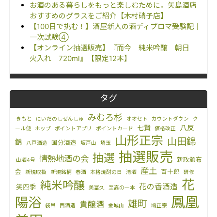
お酒のある暮らしをもっと楽しむために。矢島酒店
おすすめのグラスをご紹介【木村硝子店】
【100日で挑む！】酒屋新人の酒ディプロマ受験記｜
一次試験④
【オンライン抽選販売】『而今 純米吟醸 朝日
火入れ 720ml』【限定12本】
タグ
みむろ杉
きもと
にいだのしぜんしゅ
オオセト
カウントダウン
ク
八反
七賢
ール便
ホップ
ポイントアプリ
ポイントカード
価格改正
山形正宗
山田錦
錦
国分酒造
八戸酒造
坂戸山
埼玉
抽選販売
抽選
情熱地酒の会
新政頒布
山酒4号
産土
会
百十郎
新規取扱
新規銘柄
春酒
本格焼酎の日
清酒
研修
花
純米吟醸
花の香酒造
笑四季
美冨久
至高の一本
鳳凰
陽浴
雄町
貴醸酒
袋吊
西酒造
金城山
鳩正宗