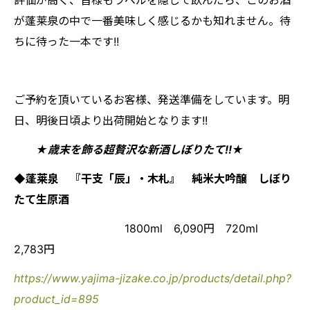
評価が高く、皆様もラベルを隠して飲んだら、このお酒
が蓬莱泉の中で一番美味しく感じるかも知れません。待
ちに待った一本です!!
ご予約を頂いているお客様、発送準備をしています。明
日、明後日頃より出荷開始となります!!
★歳末を飾る超贅沢な新酒しぼりたて!!★
◆蓬莱泉 『干支「辰」・木札』 純米大吟醸 しぼり
たて生原酒
1800ml 6,090円 720ml
2,783円
https://www.yajima-jizake.co.jp/products/detail.php?
product_id=895