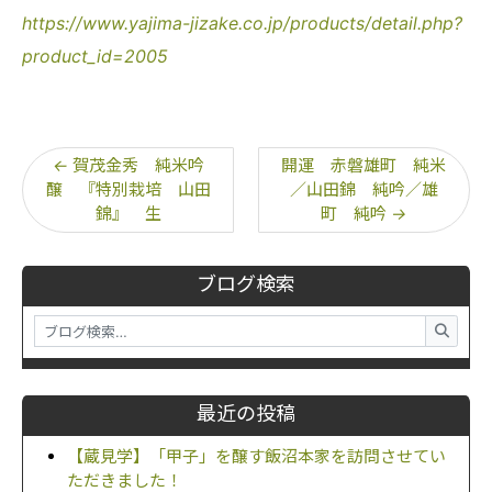
https://www.yajima-jizake.co.jp/products/detail.php?
product_id=2005
←
賀茂金秀 純米吟
開運 赤磐雄町 純米
醸 『特別栽培 山田
／山田錦 純吟／雄
錦』 生
町 純吟
→
ブログ検索
最近の投稿
【蔵見学】「甲子」を醸す飯沼本家を訪問させてい
ただきました！