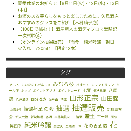
夏季休業のお知らせ【8月11日(火)・12日(水)・13日
(木)】
お酒のある暮らしをもっと楽しむために。矢島酒店
おすすめのグラスをご紹介【木村硝子店】
【100日で挑む！】酒屋新人の酒ディプロマ受験記｜
一次試験④
【オンライン抽選販売】『而今 純米吟醸 朝日
火入れ 720ml』【限定12本】
タグ
みむろ杉
きもと
にいだのしぜんしゅ
オオセト
カウントダウン
ク
八反
七賢
ール便
ホップ
ポイントアプリ
ポイントカード
価格改正
山形正宗
山田錦
錦
国分酒造
八戸酒造
坂戸山
埼玉
抽選販売
抽選
情熱地酒の会
新政頒布
山酒4号
産土
会
百十郎
新規取扱
新規銘柄
春酒
本格焼酎の日
清酒
研修
花
純米吟醸
花の香酒造
笑四季
美冨久
至高の一本