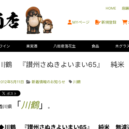
HOME
店舗
MYページ
新規登録
ワイン
果実酒
八街産落花生
食品
木グラ
川鶴 『讃州さぬきよいまい65』 純米
2012年5月11日
新着情報のお知らせ
川鶴
「
川鶴
」
香川県
。
◆川鶴 『讃州さぬきよいまい65』 純米 無濾