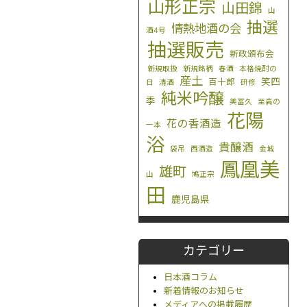
山形正宗
山田錦
山
抽選
情熱地酒の会
酒4号
抽選販売
新政頒布会
新規取扱
新規銘柄
春酒
本格焼酎の
産土
笑四
百十郎
日
清酒
研修
純米吟醸
季
美冨久
至高の
花陽
花の香酒造
一本
浴
貴醸酒
袋吊
西酒造
金城
鳳凰美
雄町
山
鳩正宗
田
鹿児島県
カテゴリー
日本酒コラム
新着情報のお知らせ
メディアへの掲載履歴