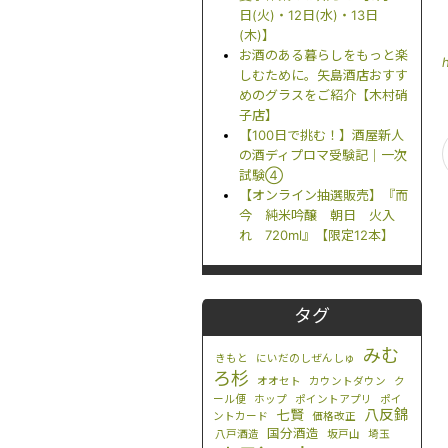
日(火)・12日(水)・13日
(木)】
お酒のある暮らしをもっと楽
しむために。矢島酒店おすす
めのグラスをご紹介【木村硝
子店】
【100日で挑む！】酒屋新人
の酒ディプロマ受験記｜一次
試験④
【オンライン抽選販売】『而
今 純米吟醸 朝日 火入
れ 720ml』【限定12本】
タグ
みむ
きもと
にいだのしぜんしゅ
ろ杉
オオセト
カウントダウン
ク
ール便
ホップ
ポイントアプリ
ポイ
八反錦
七賢
ントカード
価格改正
国分酒造
八戸酒造
坂戸山
埼玉