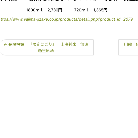
1800ｍｌ 2,730円 720ｍｌ 1,365円
https://www.yajima-jizake.co.jp/products/detail.php?product_id=2079
←
長陽福娘 『限定にごり』 山廃純米 無濾
川鶴 
過生原酒