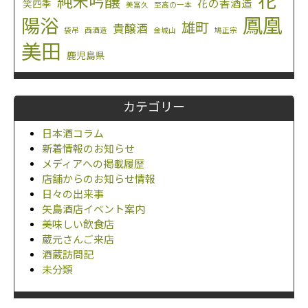
花
純米吟醸
花の香酒造
笑四季
美冨久
至高の一本
鳳凰
陽浴
雄町
貴醸酒
袋吊
西酒造
金城山
鳩正宗
美田
鹿児島県
カテゴリー
日本酒コラム
新着情報のお知らせ
メディアへの掲載履歴
店舗からのお知らせ情報
日々の出来事
矢島酒店イベント案内
美味しい飲食店
蔵元さんご来店
酒蔵訪問記
未分類