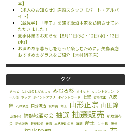
本】
【求人のお知らせ】店頭スタッフ【パート・アルバ
イト】
【蔵見学】「甲子」を醸す飯沼本家を訪問させてい
ただきました！
夏季休業のお知らせ【8月11日(火)・12日(水)・13日
(木)】
お酒のある暮らしをもっと楽しむために。矢島酒店
おすすめのグラスをご紹介【木村硝子店】
タグ
みむろ杉
きもと
にいだのしぜんしゅ
オオセト
カウントダウン
ク
八反
七賢
ール便
ホップ
ポイントアプリ
ポイントカード
価格改正
山形正宗
山田錦
錦
国分酒造
八戸酒造
坂戸山
埼玉
抽選販売
抽選
情熱地酒の会
新政頒布
山酒4号
産土
会
百十郎
新規取扱
新規銘柄
春酒
本格焼酎の日
清酒
研修