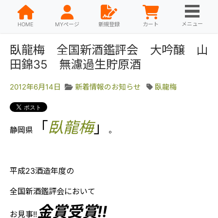
メニュー
HOME
MYページ
新規登録
カート
臥龍梅 全国新酒鑑評会 大吟醸 山
田錦35 無濾過生貯原酒
2012年6月14日
新着情報のお知らせ
臥龍梅
「
臥龍梅
」
静岡県
。
平成23酒造年度の
全国新酒鑑評会において
金賞受賞!!
お見事!!