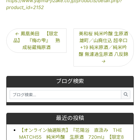
https://www.yajima-jizake.co.jp/products/detail.php?
product_id=2152
←
鳳凰美田 【限定
美和桜 純米吟醸 生原酒
品】 『梅の雫』 熟
雄町／山廃仕込 超辛口
成秘蔵梅原酒
+19 純米原酒／純米吟
醸 無濾過生原酒 八反錦
→
ブログ検索
最近の投稿
【オンライン抽選販売】『花陽浴 直汲み THE
MATCH55 純米吟醸 生原酒 720ml』【限定8