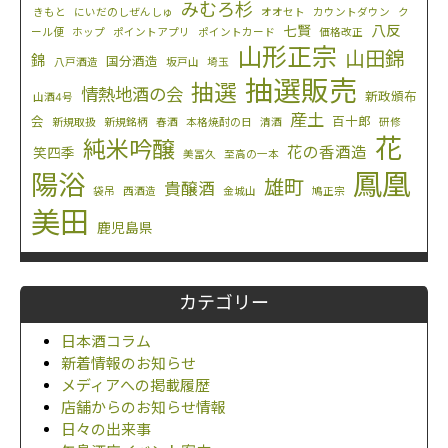
みむろ杉
きもと
にいだのしぜんしゅ
オオセト
カウントダウン
ク
八反
七賢
ール便
ホップ
ポイントアプリ
ポイントカード
価格改正
山形正宗
山田錦
錦
国分酒造
八戸酒造
坂戸山
埼玉
抽選販売
抽選
情熱地酒の会
新政頒布
山酒4号
産土
会
百十郎
新規取扱
新規銘柄
春酒
本格焼酎の日
清酒
研修
花
純米吟醸
花の香酒造
笑四季
美冨久
至高の一本
鳳凰
陽浴
雄町
貴醸酒
袋吊
西酒造
金城山
鳩正宗
美田
鹿児島県
カテゴリー
日本酒コラム
新着情報のお知らせ
メディアへの掲載履歴
店舗からのお知らせ情報
日々の出来事