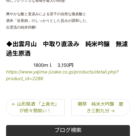
特にフレッシュな香味が最大の特徴!
爽やかな酸と直汲みによる若干の自然な微炭酸と
酒米「佐香錦」
のしっかりとした旨みが調和した、
出雲流の純米吟醸!
◆出雲月山 中取り直汲み 純米吟醸 無濾
過生原酒
1800ｍｌ 3,150円
https://www.yajima-jizake.co.jp/products/detail.php?
product_id=2286
←
山形銘酒 「上喜元」
獺祭 純米大吟醸 磨
が続々勢揃い！
き三割九分
→
ブログ検索