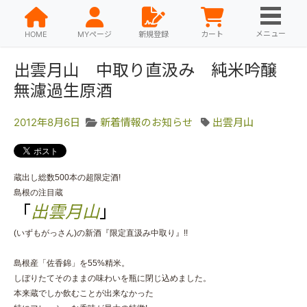
メニュー
HOME
MYページ
新規登録
カート
出雲月山 中取り直汲み 純米吟醸
無濾過生原酒
2012年8月6日
新着情報のお知らせ
出雲月山
蔵出し総数500本の超限定酒!
島根の注目蔵
「
出雲月山
」
(いずもがっさん)の
新酒『限定直汲み中取り』!!
島根産「佐香錦」を55%精米。
しぼりたてそのままの味わいを瓶に閉じ込めました。
本来蔵でしか
飲むことが出来なかった