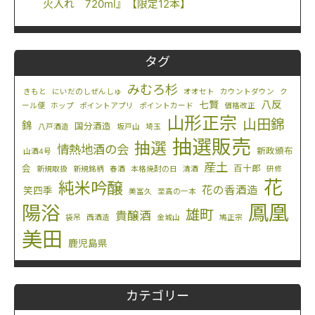
火入れ 720ml』【限定12本】
タグ
みむろ杉
きもと
にいだのしぜんしゅ
オオセト
カウントダウン
ク
八反
七賢
ール便
ホップ
ポイントアプリ
ポイントカード
価格改正
山形正宗
山田錦
錦
国分酒造
八戸酒造
坂戸山
埼玉
抽選販売
抽選
情熱地酒の会
新政頒布
山酒4号
産土
会
百十郎
新規取扱
新規銘柄
春酒
本格焼酎の日
清酒
研修
花
純米吟醸
花の香酒造
笑四季
美冨久
至高の一本
鳳凰
陽浴
雄町
貴醸酒
袋吊
西酒造
金城山
鳩正宗
美田
鹿児島県
カテゴリー