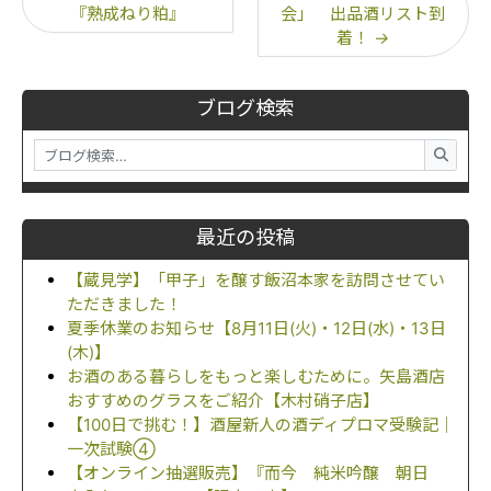
『熟成ねり粕』
会」 出品酒リスト到
着！
→
ブログ検索
最近の投稿
【蔵見学】「甲子」を醸す飯沼本家を訪問させてい
ただきました！
夏季休業のお知らせ【8月11日(火)・12日(水)・13日
(木)】
お酒のある暮らしをもっと楽しむために。矢島酒店
おすすめのグラスをご紹介【木村硝子店】
【100日で挑む！】酒屋新人の酒ディプロマ受験記｜
一次試験④
【オンライン抽選販売】『而今 純米吟醸 朝日