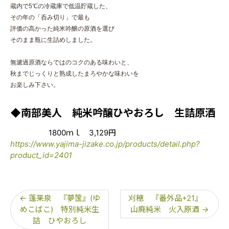
蔵内で5℃の冷蔵庫で低温貯蔵した、
その年の「呑み切り」で最も
評価の高かった純米吟醸の原酒を選び
そのまま瓶に生詰めしました。
無濾過原酒ならではのコクのある味わいと、
秋までじっくりと熟成した
まろやかな味わいを
お楽しみ下さい。
◆南部美人 純米吟醸ひやおろし 生詰原酒
1800ｍｌ 3,129円
https://www.yajima-jizake.co.jp/products/detail.php?
product_id=2401
←
蓬莱泉 『夢筺』(ゆ
刈穂 『番外品+21』
めこばこ) 特別純米生
山廃純米 火入原酒
→
詰 ひやおろし