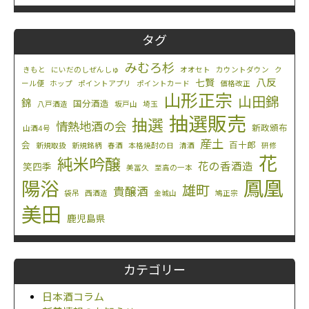
タグ
みむろ杉
きもと
にいだのしぜんしゅ
オオセト
カウントダウン
ク
八反
七賢
ール便
ホップ
ポイントアプリ
ポイントカード
価格改正
山形正宗
山田錦
錦
国分酒造
八戸酒造
坂戸山
埼玉
抽選販売
抽選
情熱地酒の会
新政頒布
山酒4号
産土
会
百十郎
新規取扱
新規銘柄
春酒
本格焼酎の日
清酒
研修
花
純米吟醸
花の香酒造
笑四季
美冨久
至高の一本
鳳凰
陽浴
雄町
貴醸酒
袋吊
西酒造
金城山
鳩正宗
美田
鹿児島県
カテゴリー
日本酒コラム