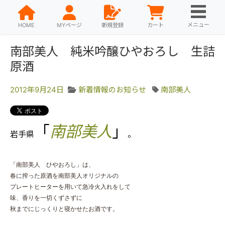
メニュー
HOME
MYページ
新規登録
カート
南部美人 純米吟醸ひやおろし 生詰
原酒
2012年9月24日
新着情報のお知らせ
南部美人
「
南部美人
」
岩手県
。
「南部美人 ひやおろし」は、
春に搾った原酒を南部美人オリジナルの
プレートヒーターを用いて急冷火入れをして
味、香りを一切くずさずに
秋までにじっくりと寝かせたお酒です。