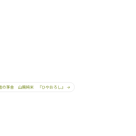
雪の茅舎 山廃純米 『ひやおろし』
→