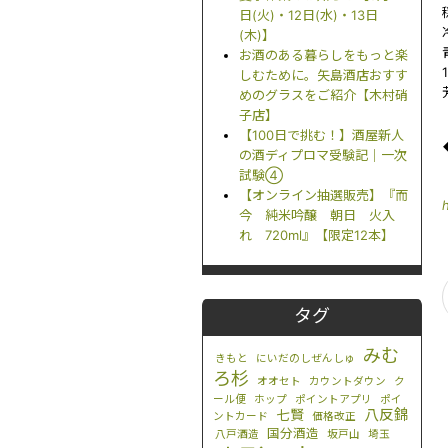
日(火)・12日(水)・13日
(木)】
お酒のある暮らしをもっと楽
しむために。矢島酒店おすす
めのグラスをご紹介【木村硝
子店】
【100日で挑む！】酒屋新人
の酒ディプロマ受験記｜一次
試験④
【オンライン抽選販売】『而
今 純米吟醸 朝日 火入
れ 720ml』【限定12本】
タグ
みむ
きもと
にいだのしぜんしゅ
ろ杉
オオセト
カウントダウン
ク
ール便
ホップ
ポイントアプリ
ポイ
八反錦
七賢
ントカード
価格改正
国分酒造
八戸酒造
坂戸山
埼玉