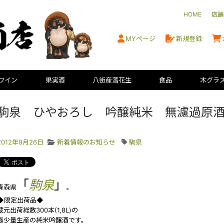
HOME
店舗
MYページ
新規登録
ワイン
果実酒
八街産落花生
食品
木グラ
駒泉 ひやおろし 吟醸純米 無濾過原
2012年9月26日
新着情報のお知らせ
駒泉
「
駒泉
」
青森県
。
◆限定出荷品◆
蔵元出荷総数300本(1,8L)の
極少量生産の純米吟醸酒です。