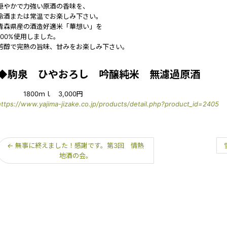
穏やかで力強い原酒の香味を、
冷酒または常温でお楽しみ下さい。
青森県産の酒造好適米「華想い」を
100%使用しました。
芳醇で完熟の旨味、甘みをお楽しみ下さい。
◆駒泉 ひやおろし 吟醸純米 無濾過原酒
1800ｍｌ 3,000円
https://www.yajima-jizake.co.jp/products/detail.php?product_id=2405
←
無事に終えました！感謝です。第3回 情熱
地酒の会。