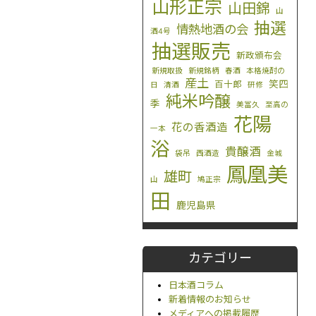
山形正宗
山田錦
山
抽選
情熱地酒の会
酒4号
抽選販売
新政頒布会
新規取扱
新規銘柄
春酒
本格焼酎の
産土
笑四
百十郎
日
清酒
研修
純米吟醸
季
美冨久
至高の
花陽
花の香酒造
一本
浴
貴醸酒
袋吊
西酒造
金城
鳳凰美
雄町
山
鳩正宗
田
鹿児島県
カテゴリー
日本酒コラム
新着情報のお知らせ
メディアへの掲載履歴