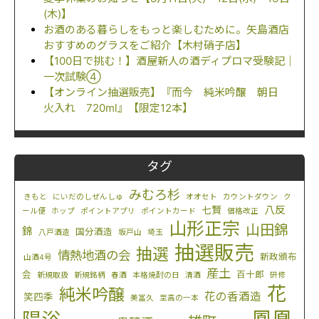
(木)】
お酒のある暮らしをもっと楽しむために。矢島酒店
おすすめのグラスをご紹介【木村硝子店】
【100日で挑む！】酒屋新人の酒ディプロマ受験記｜
一次試験④
【オンライン抽選販売】『而今 純米吟醸 朝日
火入れ 720ml』【限定12本】
タグ
みむろ杉
きもと
にいだのしぜんしゅ
オオセト
カウントダウン
ク
八反
七賢
ール便
ホップ
ポイントアプリ
ポイントカード
価格改正
山形正宗
山田錦
錦
国分酒造
八戸酒造
坂戸山
埼玉
抽選販売
抽選
情熱地酒の会
新政頒布
山酒4号
産土
会
百十郎
新規取扱
新規銘柄
春酒
本格焼酎の日
清酒
研修
花
純米吟醸
花の香酒造
笑四季
美冨久
至高の一本