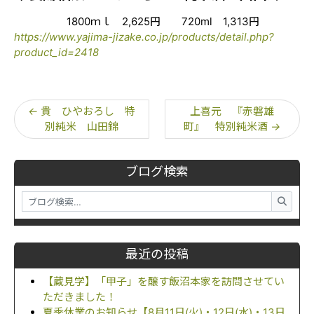
1800ｍｌ 2,625円 720ml 1,313円
https://www.yajima-jizake.co.jp/products/detail.php?
product_id=2418
←
貴 ひやおろし 特
上喜元 『赤磐雄
別純米 山田錦
町』 特別純米酒
→
ブログ検索
最近の投稿
【蔵見学】「甲子」を醸す飯沼本家を訪問させてい
ただきました！
夏季休業のお知らせ【8月11日(火)・12日(水)・13日