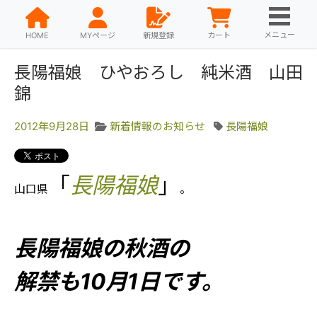
メニュー
HOME
MYページ
新規登録
カート
長陽福娘 ひやおろし 純米酒 山田
錦
2012年9月28日
新着情報のお知らせ
長陽福娘
「
長陽福娘
」
山口県
。
長陽福娘の秋酒の
解禁も10月1日です。