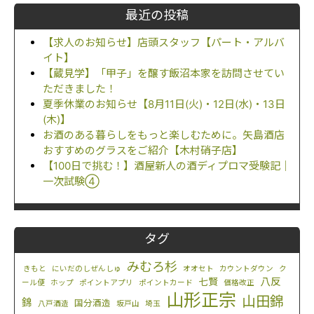
最近の投稿
【求人のお知らせ】店頭スタッフ【パート・アルバ
イト】
【蔵見学】「甲子」を醸す飯沼本家を訪問させてい
ただきました！
夏季休業のお知らせ【8月11日(火)・12日(水)・13日
(木)】
お酒のある暮らしをもっと楽しむために。矢島酒店
おすすめのグラスをご紹介【木村硝子店】
【100日で挑む！】酒屋新人の酒ディプロマ受験記｜
一次試験④
タグ
みむろ杉
きもと
にいだのしぜんしゅ
オオセト
カウントダウン
ク
八反
七賢
ール便
ホップ
ポイントアプリ
ポイントカード
価格改正
山形正宗
山田錦
錦
国分酒造
八戸酒造
坂戸山
埼玉