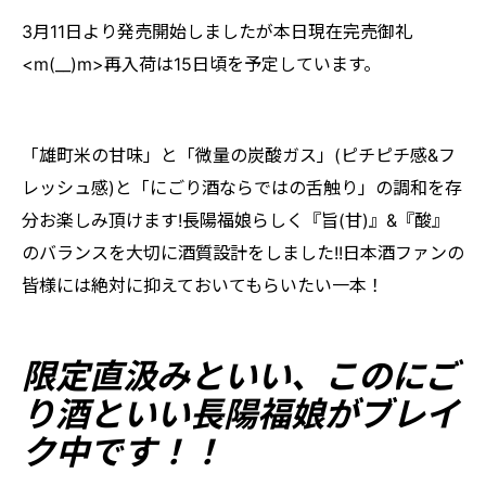
3月11日より発売開始しましたが本日現在完売御礼
<m(__)m>再入荷は15日頃を予定しています。
「雄町米の甘味」と「微量の炭酸ガス」(ピチピチ感&フ
レッシュ感)と「にごり酒ならではの舌触り」の調和を存
分お楽しみ頂けます!長陽福娘らしく『旨(甘)』&『酸』
のバランスを大切に酒質設計をしました!!日本酒ファンの
皆様には絶対に抑えておいてもらいたい一本！
限定直汲みといい、このにご
り酒といい長陽福娘がブレイ
ク中です！！