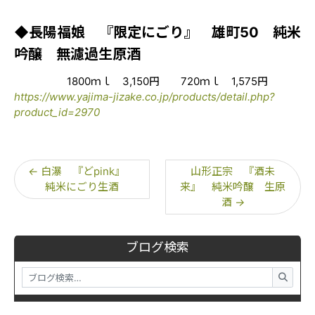
◆長陽福娘 『限定にごり』 雄町50 純米
吟醸 無濾過生原酒
1800ｍｌ 3,150円 720ｍｌ 1,575円
https://www.yajima-jizake.co.jp/products/detail.php?
product_id=2970
←
白瀑 『どpink』
山形正宗 『酒未
純米にごり生酒
来』 純米吟醸 生原
酒
→
ブログ検索