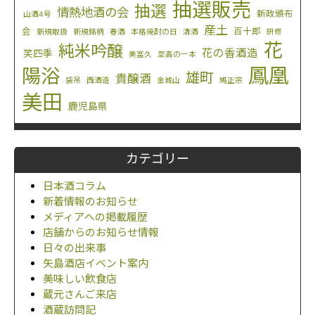
抽選販売
抽選
情熱地酒の会
新政頒布
山酒4号
産土
会
百十郎
新規取扱
新規銘柄
春酒
本格焼酎の日
清酒
研修
花
純米吟醸
花の香酒造
笑四季
美冨久
至高の一本
鳳凰
陽浴
雄町
貴醸酒
袋吊
西酒造
金城山
鳩正宗
美田
鹿児島県
カテゴリー
日本酒コラム
新着情報のお知らせ
メディアへの掲載履歴
店舗からのお知らせ情報
日々の出来事
矢島酒店イベント案内
美味しい飲食店
蔵元さんご来店
酒蔵訪問記