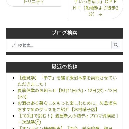
トリニティ
げ いっきゅう」ＯＰＥ
Ｎ！（船橋駅より徒歩2
分）
→
ブログ検索
最近の投稿
【蔵見学】「甲子」を醸す飯沼本家を訪問させてい
ただきました！
夏季休業のお知らせ【8月11日(火)・12日(水)・13日
(木)】
お酒のある暮らしをもっと楽しむために。矢島酒店
おすすめのグラスをご紹介【木村硝子店】
【100日で挑む！】酒屋新人の酒ディプロマ受験記｜
一次試験④
【オンライン抽選販売】『而今 純米吟醸 朝日