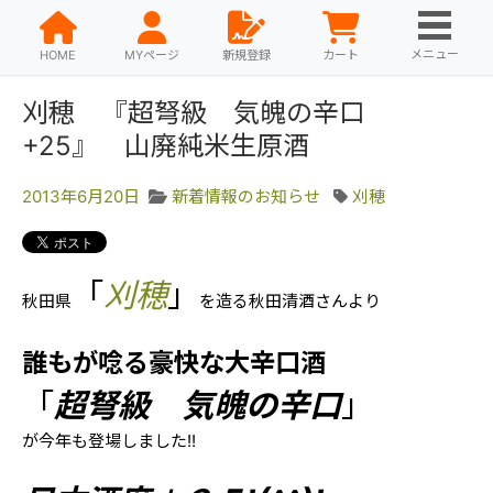
メニュー
HOME
MYページ
新規登録
カート
刈穂 『超弩級 気魄の辛口
+25』 山廃純米生原酒
2013年6月20日
新着情報のお知らせ
刈穂
「
刈穂
」
を造る秋田清酒さんより
秋田県
誰もが唸る豪快な大辛口酒
「
超弩級 気魄の辛口
」
が今年も登場しました!!