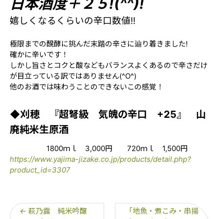
日本酒度＋２５!(^^)!
嬉しくなるくらいの辛口数値!!
極限までの醗酵に挑んだ末踏の辛さに辿り着きました!
確かに辛いです！
しかし旨さとコクと酸などもバランスよくあるので辛さだけ
が目立っている訳ではありません(^O^)
他のお酒では味わうことのできないこの感覚！
◆刈穂 『超弩級 気魄の辛口 +25』 山
廃純米生原酒
1800ｍｌ 3,000円 720ｍｌ 1,500円
https://www.yajima-jizake.co.jp/products/detail.php?
product_id=3307
←
萩乃露 純米吟醸
「地魚・煮こみ・串揚