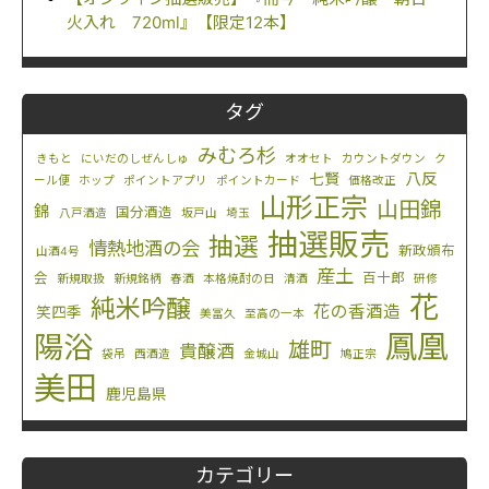
火入れ 720ml』【限定12本】
タグ
みむろ杉
きもと
にいだのしぜんしゅ
オオセト
カウントダウン
ク
八反
七賢
ール便
ホップ
ポイントアプリ
ポイントカード
価格改正
山形正宗
山田錦
錦
国分酒造
八戸酒造
坂戸山
埼玉
抽選販売
抽選
情熱地酒の会
新政頒布
山酒4号
産土
会
百十郎
新規取扱
新規銘柄
春酒
本格焼酎の日
清酒
研修
花
純米吟醸
花の香酒造
笑四季
美冨久
至高の一本
鳳凰
陽浴
雄町
貴醸酒
袋吊
西酒造
金城山
鳩正宗
美田
鹿児島県
カテゴリー