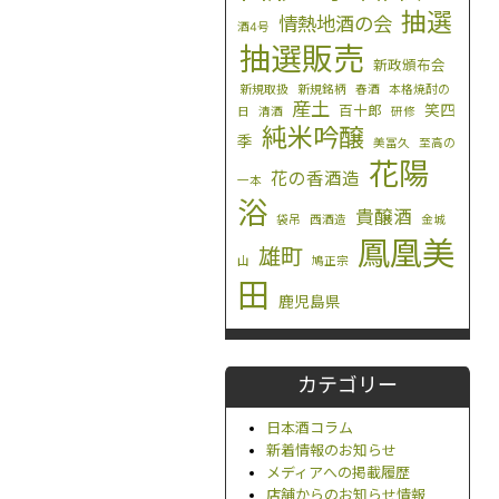
抽選
情熱地酒の会
酒4号
抽選販売
新政頒布会
新規取扱
新規銘柄
春酒
本格焼酎の
産土
笑四
百十郎
日
清酒
研修
純米吟醸
季
美冨久
至高の
花陽
花の香酒造
一本
浴
貴醸酒
袋吊
西酒造
金城
鳳凰美
雄町
山
鳩正宗
田
鹿児島県
カテゴリー
日本酒コラム
新着情報のお知らせ
メディアへの掲載履歴
店舗からのお知らせ情報