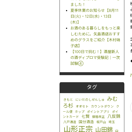
ました！
夏季休業のお知らせ【8月11
日(火)・12日(水)・13日
(木)】
お酒のある暮らしをもっと楽
しむために。矢島酒店おすす
めのグラスをご紹介【木村硝
子店】
【100日で挑む！】酒屋新人
の酒ディプロマ受験記｜一次
試験④
タグ
みむ
きもと
にいだのしぜんしゅ
ろ杉
オオセト
カウントダウン
ク
ール便
ホップ
ポイントアプリ
ポイ
八反錦
七賢
ントカード
価格改正
国分酒造
八戸酒造
坂戸山
埼玉
山形正宗
山田錦
山