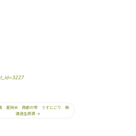
ct_id=3227
娘 夏純米 西都の雫 うすにごり 無
濾過生原酒
→