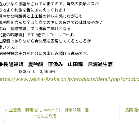
極力少なく瓶詰めされていますので、自然の炭酸ガスが
心地よく刺激を舌にあたえてくれます!
穏やかな吟醸香と山田錦の旨味を感じながらも
微炭酸を含んだ辛口仕立てのキレの良さで後味は爽やか♪
銘酒「長陽福娘」では挑戦二年目となる
【夏の吟醸酒】です!!低アルコールにせず、
生原酒でありながら爽快感を表現してくるところが
凄いデス!!
長陽福娘の実力を存分にお楽しみ頂ける逸品です。
◆長陽福娘 夏吟醸 直汲み 山田錦 無濾過生酒
1800ｍｌ 3,465円
https://www.yajima-jizake.co.jp/products/detail.php?produ
←
上喜元 酒和地(しゅわっち) 純米吟醸 活
長陽福
性にごり酒