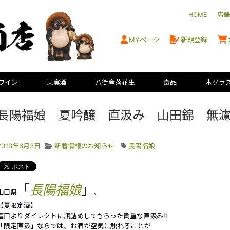
HOME
店舗
MYページ
新規登録
ワイン
果実酒
八街産落花生
食品
木グラ
長陽福娘 夏吟醸 直汲み 山田錦 無
2013年6月3日
新着情報のお知らせ
長陽福娘
「
長陽福娘
」
山口県
。
【夏限定酒】
槽口よりダイレクトに瓶詰めしてもらった貴重な直汲み!!
「限定直汲」ならでは、お酒が空気に触れることが