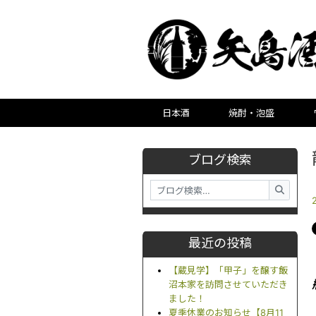
日本酒
焼酎・泡盛
ブログ検索
最近の投稿
【蔵見学】「甲子」を醸す飯
沼本家を訪問させていただき
ました！
夏季休業のお知らせ【8月11