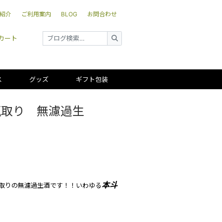
紹介
ご利用案内
BLOG
お問合わせ
カート
ス
グッズ
ギフト包装
瓶取り 無濾過生
本斗
取りの無濾過生酒です！！いわゆる