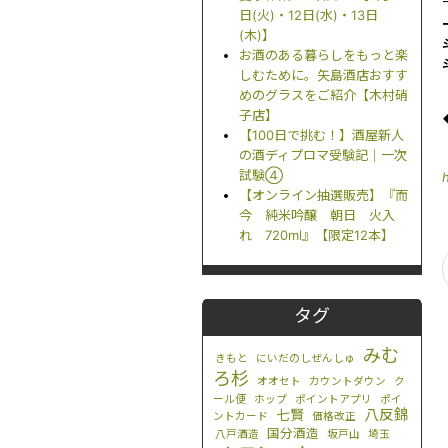
日(火)・12日(水)・13日
(木)】
お酒のある暮らしをもっと楽
しむために。矢島酒店おすす
めのグラスをご紹介【木村硝
子店】
【100日で挑む！】酒屋新人
の酒ディプロマ受験記｜一次
試験④
【オンライン抽選販売】『而
今 純米吟醸 朝日 火入
れ 720ml』【限定12本】
タグ
みむ
きもと
にいだのしぜんしゅ
ろ杉
オオセト
カウントダウン
ク
ール便
ホップ
ポイントアプリ
ポイ
八反錦
七賢
ントカード
価格改正
国分酒造
八戸酒造
坂戸山
埼玉