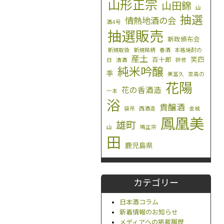
山形正宗
山田錦
山
抽選
情熱地酒の会
酒4号
抽選販売
新政頒布会
新規取扱
新規銘柄
春酒
本格焼酎の
産土
笑四
百十郎
日
清酒
研修
純米吟醸
季
美冨久
至高の
花陽
花の香酒造
一本
浴
貴醸酒
袋吊
西酒造
金城
鳳凰美
雄町
山
鳩正宗
田
鹿児島県
カテゴリー
日本酒コラム
新着情報のお知らせ
メディアへの掲載履歴