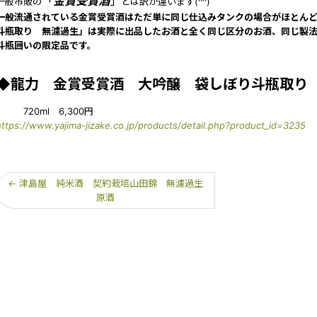
「
金賞受賞酒
」
一般市販の
とは訳が違います(^^)
一般流通されている金賞受賞酒はただ単に同じ仕込みタンクの場合がほとん
斗瓶取り 無濾過生」は実際に出品したお酒と全く同じ区分のお酒、同じ製
斗瓶囲いの限定品です。
◆龍力 金賞受賞酒 大吟醸 袋しぼり斗瓶取り
720ml 6,300円
https://www.yajima-jizake.co.jp/products/detail.php?product_id=3235
←
津島屋 純米酒 契約栽培山田錦 無濾過生
原酒