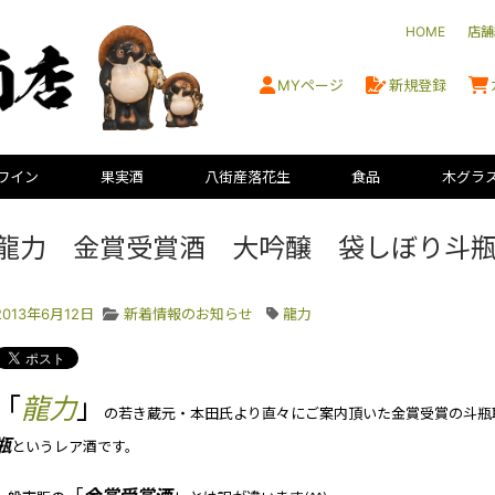
HOME
店舗
MYページ
新規登録
ワイン
果実酒
八街産落花生
食品
木グラ
龍力 金賞受賞酒 大吟醸 袋しぼり斗
2013年6月12日
新着情報のお知らせ
龍力
「
龍力
」
の若き蔵元・本田氏より直々にご案内頂いた金賞受賞の斗瓶
瓶
というレア酒です。