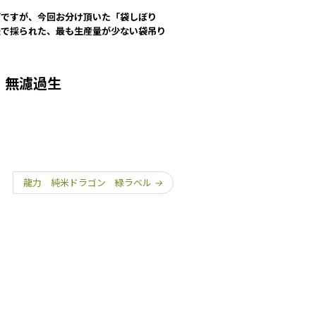
どですが、今回お分け頂いた「袋しぼり
法で採られた、最も生産量が少ない袋吊り
 無濾過生
龍力 純米ドラゴン 緑ラベル
→