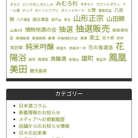
みむろ杉
きもと
にいだのしぜんしゅ
オオセト
カウントダウン
ク
八反
七賢
ール便
ホップ
ポイントアプリ
ポイントカード
価格改正
山形正宗
山田錦
錦
国分酒造
八戸酒造
坂戸山
埼玉
抽選販売
抽選
情熱地酒の会
新政頒布
山酒4号
産土
会
百十郎
新規取扱
新規銘柄
春酒
本格焼酎の日
清酒
研修
花
純米吟醸
花の香酒造
笑四季
美冨久
至高の一本
鳳凰
陽浴
雄町
貴醸酒
袋吊
西酒造
金城山
鳩正宗
美田
鹿児島県
カテゴリー
日本酒コラム
新着情報のお知らせ
メディアへの掲載履歴
店舗からのお知らせ情報
日々の出来事