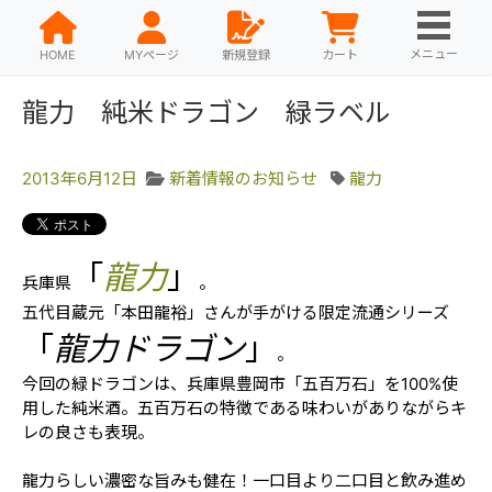
メニュー
HOME
MYページ
新規登録
カート
龍力 純米ドラゴン 緑ラベル
2013年6月12日
新着情報のお知らせ
龍力
「
龍力
」
兵庫県
。
五代目蔵元「本田龍裕」さんが手がける限定流通シリーズ
「
龍力ドラゴン
」
。
今回の緑ドラゴンは、兵庫県豊岡市「五百万石」を100%使
用した純米酒。五百万石の特徴である味わいがありながらキ
レの良さも表現。
龍力らしい濃密な旨みも健在！一口目より二口目と飲み進め