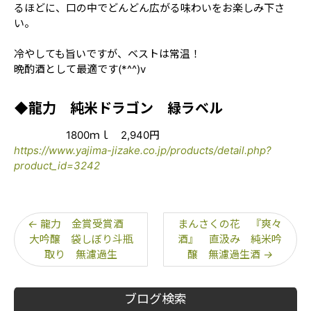
るほどに、口の中でどんどん広がる味わいをお楽しみ下さ
い。
冷やしても旨いですが、ベストは常温！
晩酌酒として最適です(*^^)v
◆龍力 純米ドラゴン 緑ラベル
1800ｍｌ 2,940円
https://www.yajima-jizake.co.jp/products/detail.php?
product_id=3242
←
龍力 金賞受賞酒
まんさくの花 『爽々
大吟醸 袋しぼり斗瓶
酒』 直汲み 純米吟
取り 無濾過生
醸 無濾過生酒
→
ブログ検索