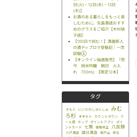
日(火)・12日(水)・13日
(木)】
お酒のある暮らしをもっと楽
しむために。矢島酒店おすす
めのグラスをご紹介【木村硝
子店】
【100日で挑む！】酒屋新人
の酒ディプロマ受験記｜一次
試験④
【オンライン抽選販売】『而
今 純米吟醸 朝日 火入
れ 720ml』【限定12本】
タグ
みむ
きもと
にいだのしぜんしゅ
ろ杉
オオセト
カウントダウン
ク
ール便
ホップ
ポイントアプリ
ポイ
八反錦
七賢
ントカード
価格改正
国分酒造
八戸酒造
坂戸山
埼玉