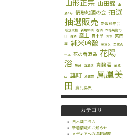
山形正宗
山田錦
山
抽選
情熱地酒の会
酒4号
抽選販売
新政頒布会
新規取扱
新規銘柄
春酒
本格焼酎の
産土
笑四
百十郎
日
清酒
研修
純米吟醸
季
美冨久
至高の
花陽
花の香酒造
一本
浴
貴醸酒
袋吊
西酒造
金城
鳳凰美
雄町
山
鳩正宗
田
鹿児島県
カテゴリー
日本酒コラム
新着情報のお知らせ
メディアへの掲載履歴