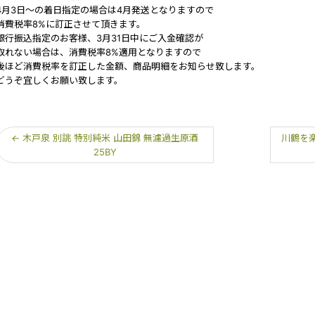
4月3日〜の着日指定の場合は4月発送となりますので
消費税率8%に訂正させて頂きます。
銀行振込指定のお客様、3月31日中にご入金確認が
取れない場合は、消費税率8%適用となりますので
後ほど消費税率を訂正した金額、商品明細をお知らせ致します。
どうぞ宜しくお願い致します。
←
木戸泉 別誂 特別純米 山田錦 無濾過生原酒
川鶴を楽
25BY