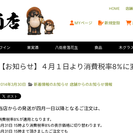
HOME
店舗
MYページ
新規登録
ワイン
果実酒
八街産落花生
食品
木グラ
【お知らせ】４月１日より消費税率8%に
2014年3月30日
新着情報のお知らせ
店舗からのお知らせ情報
当店からの発送が四月一日以降となるご注文は、
消費税率8%が適用となります。
3月31日 15時より消費税率8%の表示価格に切り替わります。
3月31日 15時まで頂きましたご注文でも