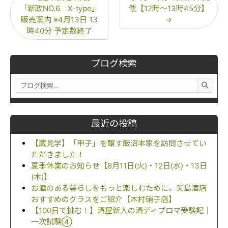
「新政NO.6 X-type」
催【12時～13時45分】
販売案内 ※4月13日 13
→
時40分 予定数終了
ブログ検索
最近の投稿
【蔵見学】「甲子」を醸す飯沼本家を訪問させてい
ただきました！
夏季休業のお知らせ【8月11日(火)・12日(水)・13日
(木)】
お酒のある暮らしをもっと楽しむために。矢島酒店
おすすめのグラスをご紹介【木村硝子店】
【100日で挑む！】酒屋新人の酒ディプロマ受験記｜
一次試験④