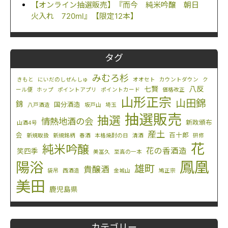
【オンライン抽選販売】『而今 純米吟醸 朝日
火入れ 720ml』【限定12本】
タグ
みむろ杉
きもと
にいだのしぜんしゅ
オオセト
カウントダウン
ク
八反
七賢
ール便
ホップ
ポイントアプリ
ポイントカード
価格改正
山形正宗
山田錦
錦
国分酒造
八戸酒造
坂戸山
埼玉
抽選販売
抽選
情熱地酒の会
新政頒布
山酒4号
産土
会
百十郎
新規取扱
新規銘柄
春酒
本格焼酎の日
清酒
研修
花
純米吟醸
花の香酒造
笑四季
美冨久
至高の一本
鳳凰
陽浴
雄町
貴醸酒
袋吊
西酒造
金城山
鳩正宗
美田
鹿児島県
カテゴリー