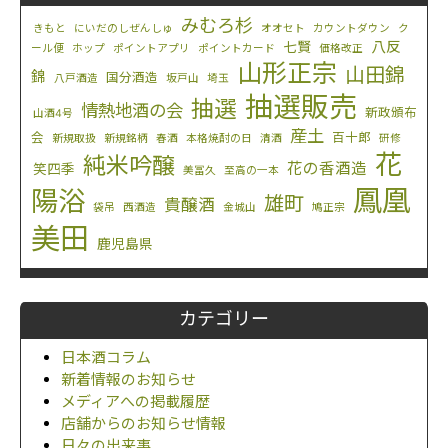
みむろ杉
きもと
にいだのしぜんしゅ
オオセト
カウントダウン
ク
八反
七賢
ール便
ホップ
ポイントアプリ
ポイントカード
価格改正
山形正宗
山田錦
錦
国分酒造
八戸酒造
坂戸山
埼玉
抽選販売
抽選
情熱地酒の会
新政頒布
山酒4号
産土
会
百十郎
新規取扱
新規銘柄
春酒
本格焼酎の日
清酒
研修
花
純米吟醸
花の香酒造
笑四季
美冨久
至高の一本
鳳凰
陽浴
雄町
貴醸酒
袋吊
西酒造
金城山
鳩正宗
美田
鹿児島県
カテゴリー
日本酒コラム
新着情報のお知らせ
メディアへの掲載履歴
店舗からのお知らせ情報
日々の出来事