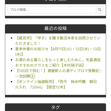
最近の投稿
【蔵見学】「甲子」を醸す飯沼本家を訪問させてい
ただきました！
夏季休業のお知らせ【8月11日(火)・12日(水)・13日
(木)】
お酒のある暮らしをもっと楽しむために。矢島酒店
おすすめのグラスをご紹介【木村硝子店】
【100日で挑む！】酒屋新人の酒ディプロマ受験記｜
一次試験④
【オンライン抽選販売】『而今 純米吟醸 朝日
火入れ 720ml』【限定12本】
タグ