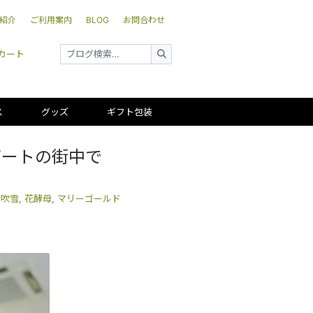
紹介
ご利用案内
BLOG
お問合わせ
カート
ス
グッズ
ギフト包装
バートの街中で
吟吹雪
,
花酵母
,
マリーゴールド