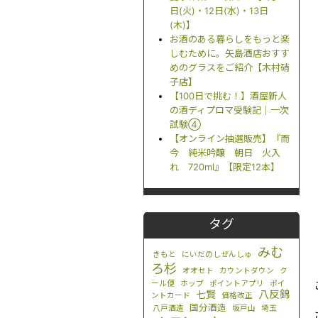
日(火)・12日(水)・13日
(木)】
お酒のある暮らしをもっと楽
しむために。矢島酒店おすす
めのグラスをご紹介【木村硝
子店】
【100日で挑む！】酒屋新人
の酒ディプロマ受験記｜一次
試験④
【オンライン抽選販売】『而
今 純米吟醸 朝日 火入
れ 720ml』【限定12本】
タグ
みむ
きもと
にいだのしぜんしゅ
ろ杉
オオセト
カウントダウン
ク
ール便
ホップ
ポイントアプリ
ポイ
八反錦
七賢
ントカード
価格改正
国分酒造
八戸酒造
坂戸山
埼玉