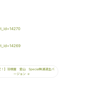
ct_id=14270
ct_id=14269
！】羽根屋 愛山 Special無濾過生バ
ージョン
→