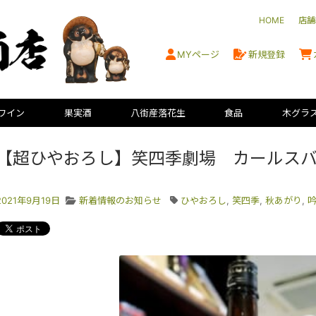
HOME
店舗
MYページ
新規登録
ワイン
果実酒
八街産落花生
食品
木グラ
【超ひやおろし】笑四季劇場 カールス
2021年9月19日
新着情報のお知らせ
ひやおろし
,
笑四季
,
秋あがり
,