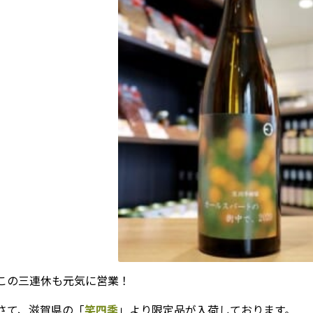
この三連休も元気に営業！
さて、滋賀県の「
笑四季
」より限定品が入荷しております。