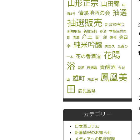
山形正宗
山田錦
山
抽選
情熱地酒の会
酒4号
抽選販売
新政頒布会
新規取扱
新規銘柄
春酒
本格焼酎の
産土
笑四
百十郎
日
清酒
研修
純米吟醸
季
美冨久
至高の
花陽
花の香酒造
一本
浴
貴醸酒
袋吊
西酒造
金城
鳳凰美
雄町
山
鳩正宗
田
鹿児島県
カテゴリー
日本酒コラム
新着情報のお知らせ
メディアへの掲載履歴