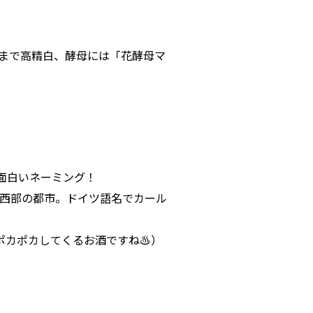
％まで高精白、酵母には「花酵母マ
、
面白いネーミング！
ア西部の都市。ドイツ語名でカール
カポカしてくるお酒ですね♨︎）