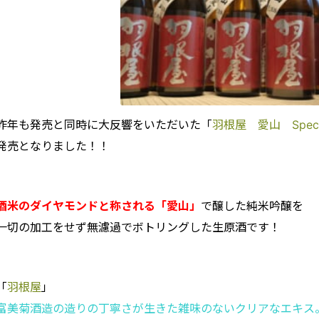
昨年も発売と同時に大反響をいただいた「
羽根屋 愛山 Spec
発売となりました！！
酒米のダイヤモンドと称される「愛山」
で醸した純米吟醸を
一切の加工をせず無濾過でボトリングした生原酒です！
「
羽根屋
」
富美菊酒造の造りの丁寧さが生きた雑味のないクリアなエキス