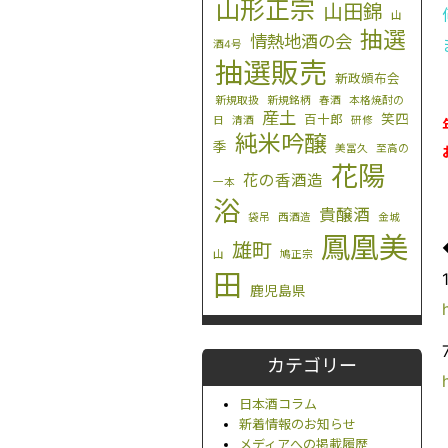
山形正宗
山田錦
山
抽選
情熱地酒の会
酒4号
抽選販売
新政頒布会
新規取扱
新規銘柄
春酒
本格焼酎の
産土
笑四
百十郎
日
清酒
研修
純米吟醸
季
美冨久
至高の
花陽
花の香酒造
一本
浴
貴醸酒
袋吊
西酒造
金城
鳳凰美
雄町
山
鳩正宗
田
鹿児島県
カテゴリー
日本酒コラム
新着情報のお知らせ
メディアへの掲載履歴