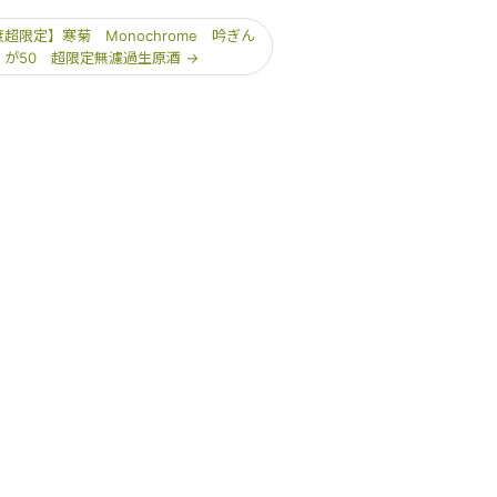
超限定】寒菊 Monochrome 吟ぎん
が50 超限定無濾過生原酒
→