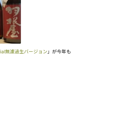
ial無濾過生バージョン
」が今年も
。