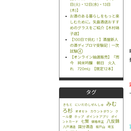
日(火)・12日(水)・13日
(木)】
お酒のある暮らしをもっと楽
しむために。矢島酒店おすす
めのグラスをご紹介【木村硝
子店】
【100日で挑む！】酒屋新人
の酒ディプロマ受験記｜一次
試験④
【オンライン抽選販売】『而
今 純米吟醸 朝日 火入
れ 720ml』【限定12本】
タグ
みむ
きもと
にいだのしぜんしゅ
ろ杉
オオセト
カウントダウン
ク
ール便
ホップ
ポイントアプリ
ポイ
八反錦
七賢
ントカード
価格改正
国分酒造
八戸酒造
坂戸山
埼玉