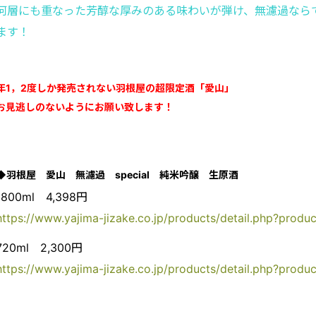
何層にも重なった芳醇な厚みのある味わいが弾け、無濾過なら
ます！
年1，2度しか発売されない
羽根屋の超限定酒「愛山」
お見逃しのないようにお願い致します！
◆羽根屋 愛山 無濾過 special 純米吟醸 生原酒
1800ml 4,398円
https://www.yajima-jizake.co.jp/products/detail.php?produ
720ml 2,300円
https://www.yajima-jizake.co.jp/products/detail.php?produ