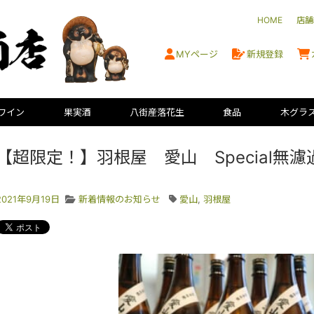
HOME
店舗
MYページ
新規登録
ワイン
果実酒
八街産落花生
食品
木グラ
【超限定！】羽根屋 愛山 Special無
2021年9月19日
新着情報のお知らせ
愛山
,
羽根屋