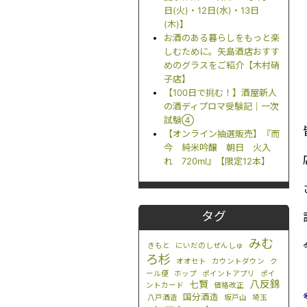
日(火)・12日(水)・13日
(木)】
お酒のある暮らしをもっと楽
しむために。矢島酒店おすす
めのグラスをご紹介【木村硝
子店】
【100日で挑む！】酒屋新人
の酒ディプロマ受験記｜一次
試験④
【オンライン抽選販売】『而
今 純米吟醸 朝日 火入
れ 720ml』【限定12本】
タグ
みむ
きもと
にいだのしぜんしゅ
ろ杉
オオセト
カウントダウン
ク
ール便
ホップ
ポイントアプリ
ポイ
八反錦
七賢
ントカード
価格改正
国分酒造
八戸酒造
坂戸山
埼玉