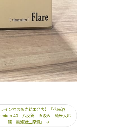
ンライン抽選販売結果発表】『花陽浴
Premium 40 八反錦 直汲み 純米大吟
醸 無濾過生原酒』
→