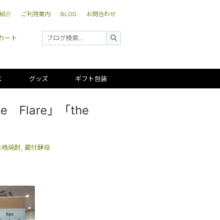
紹介
ご利用案内
BLOG
お問合わせ
カート
ス
グッズ
ギフト包装
 Flare」「the
本格焼酎
,
蔵付酵母