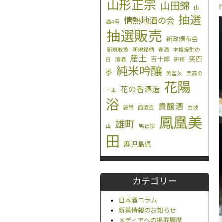
山形正宗
山田錦
山
抽選
情熱地酒の会
酒4号
抽選販売
新政頒布会
新規取扱
新規銘柄
春酒
本格焼酎の
産土
笑四
百十郎
日
清酒
研修
純米吟醸
季
美冨久
至高の
花陽
花の香酒造
一本
浴
貴醸酒
袋吊
西酒造
金城
鳳凰美
雄町
山
鳩正宗
田
鹿児島県
カテゴリー
日本酒コラム
新着情報のお知らせ
メディアへの掲載履歴