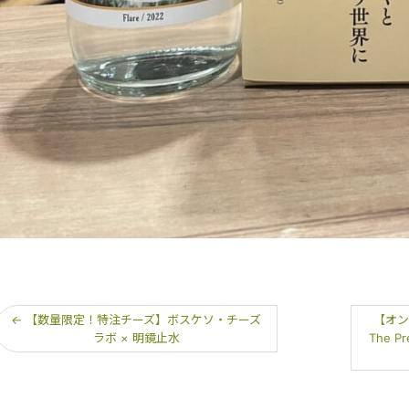
←
【数量限定！特注チーズ】ボスケソ・チーズ
【オ
ラボ × 明鏡止水
The 