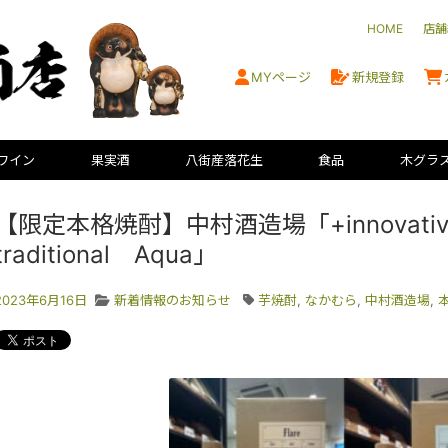
HOME
店舗
MYページ
新規登録
ワイン
果実酒
八街産落花生
食品
木グラ
【限定本格焼酎】中村酒造場「+innovative
traditional Aqua」
2023年6月16日
新着情報のお知らせ
芋焼酎
,
なかむら
,
中村酒造場
,