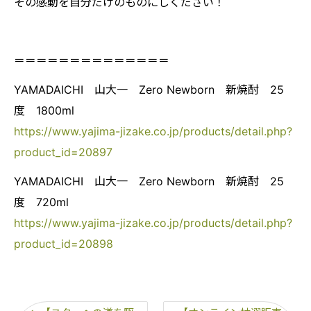
その感動を自分だけのものにしください！
＝＝＝＝＝＝＝＝＝＝＝＝＝＝
YAMADAICHI 山大一 Zero Newborn 新焼酎 25
度 1800ml
https://www.yajima-jizake.co.jp/products/detail.php?
product_id=20897
YAMADAICHI 山大一 Zero Newborn 新焼酎 25
度 720ml
https://www.yajima-jizake.co.jp/products/detail.php?
product_id=20898