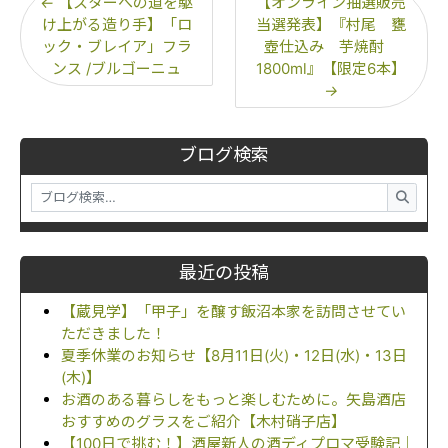
←
【スターへの道を駆
【オンライン抽選販売
け上がる造り手】「ロ
当選発表】『村尾 甕
ック・ブレイア」フラ
壺仕込み 芋焼酎
ンス /ブルゴーニュ
1800ml』【限定6本】
→
ブログ検索
最近の投稿
【蔵見学】「甲子」を醸す飯沼本家を訪問させてい
ただきました！
夏季休業のお知らせ【8月11日(火)・12日(水)・13日
(木)】
お酒のある暮らしをもっと楽しむために。矢島酒店
おすすめのグラスをご紹介【木村硝子店】
【100日で挑む！】酒屋新人の酒ディプロマ受験記｜