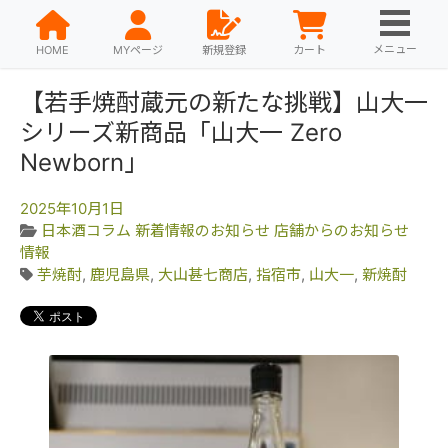
メニュー
HOME
MYページ
新規登録
カート
【若手焼酎蔵元の新たな挑戦】山大一
シリーズ新商品「山大一 Zero
Newborn」
2025年10月1日
日本酒コラム
新着情報のお知らせ
店舗からのお知らせ
情報
芋焼酎
,
鹿児島県
,
大山甚七商店
,
指宿市
,
山大一
,
新焼酎