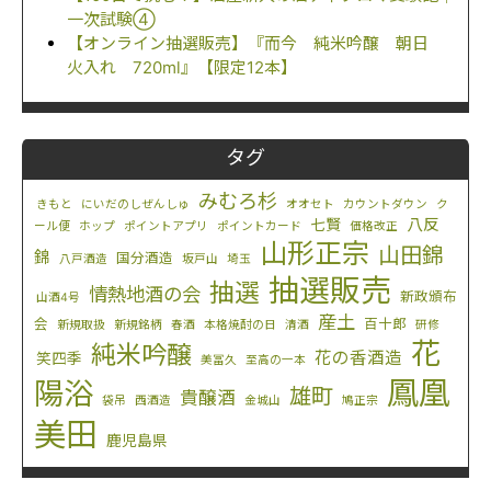
一次試験④
【オンライン抽選販売】『而今 純米吟醸 朝日
火入れ 720ml』【限定12本】
タグ
みむろ杉
きもと
にいだのしぜんしゅ
オオセト
カウントダウン
ク
八反
七賢
ール便
ホップ
ポイントアプリ
ポイントカード
価格改正
山形正宗
山田錦
錦
国分酒造
八戸酒造
坂戸山
埼玉
抽選販売
抽選
情熱地酒の会
新政頒布
山酒4号
産土
会
百十郎
新規取扱
新規銘柄
春酒
本格焼酎の日
清酒
研修
花
純米吟醸
花の香酒造
笑四季
美冨久
至高の一本
鳳凰
陽浴
雄町
貴醸酒
袋吊
西酒造
金城山
鳩正宗
美田
鹿児島県