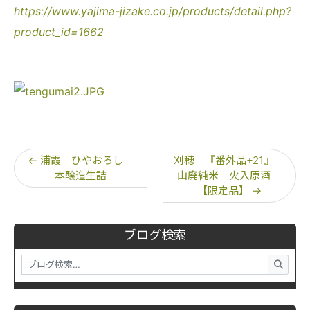
https://www.yajima-jizake.co.jp/products/detail.php?
product_id=1662
←
浦霞 ひやおろし
刈穂 『番外品+21』
本醸造生詰
山廃純米 火入原酒
【限定品】
→
ブログ検索