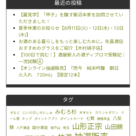
最近の投稿
【蔵見学】「甲子」を醸す飯沼本家を訪問させてい
ただきました！
夏季休業のお知らせ【8月11日(火)・12日(水)・13日
(木)】
お酒のある暮らしをもっと楽しむために。矢島酒店
おすすめのグラスをご紹介【木村硝子店】
【100日で挑む！】酒屋新人の酒ディプロマ受験記｜
一次試験④
【オンライン抽選販売】『而今 純米吟醸 朝日
火入れ 720ml』【限定12本】
タグ
みむろ杉
きもと
にいだのしぜんしゅ
オオセト
カウントダウン
ク
八反
七賢
ール便
ホップ
ポイントアプリ
ポイントカード
価格改正
山形正宗
山田錦
錦
国分酒造
八戸酒造
坂戸山
埼玉