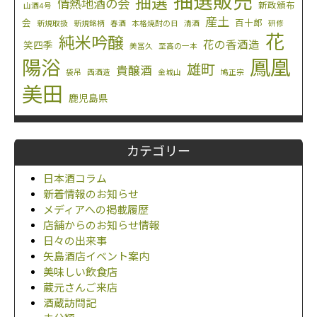
抽選販売
抽選
情熱地酒の会
新政頒布
山酒4号
産土
会
百十郎
新規取扱
新規銘柄
春酒
本格焼酎の日
清酒
研修
花
純米吟醸
花の香酒造
笑四季
美冨久
至高の一本
鳳凰
陽浴
雄町
貴醸酒
袋吊
西酒造
金城山
鳩正宗
美田
鹿児島県
カテゴリー
日本酒コラム
新着情報のお知らせ
メディアへの掲載履歴
店舗からのお知らせ情報
日々の出来事
矢島酒店イベント案内
美味しい飲食店
蔵元さんご来店
酒蔵訪問記