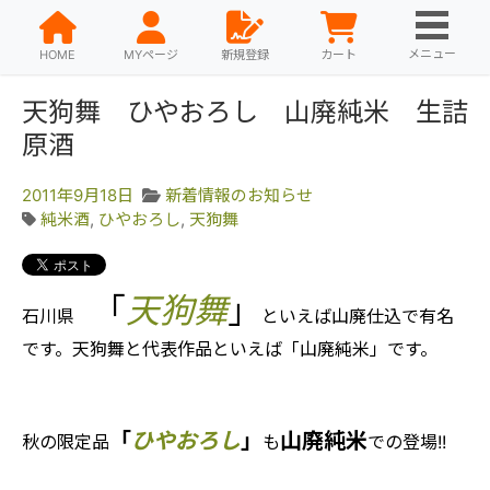
メニュー
HOME
MYページ
新規登録
カート
天狗舞 ひやおろし 山廃純米 生詰
原酒
2011年9月18日
新着情報のお知らせ
純米酒
,
ひやおろし
,
天狗舞
「
天狗舞
」
石川県
といえば山廃仕込で有名
です。天狗舞と代表作品といえば「山廃純米」です。
「
ひやおろし
」
山廃純米
秋の限定品
も
での登場!!