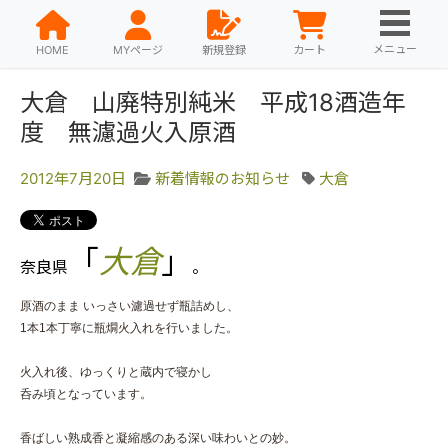
メニュー
HOME
MYページ
新規登録
カート
大倉 山廃特別純米 平成18酒造年
度 無濾過火入原酒
2012年7月20日
新着情報のお知らせ
大倉
「
大倉
」
奈良県
。
原酒のまま いっさい濾過せず瓶詰めし、
1本1本丁寧に瓶燗火入れを行いました。
火入れ後、ゆっくりと蔵内で寝かし
呑み頃となっています。
香ばしい熟成香と凝縮感のある深い味わいとの妙。