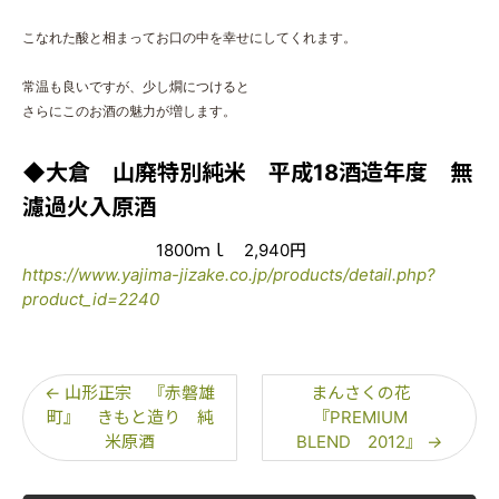
こなれた酸と相まってお口の中を幸せにしてくれます。
常温も良いですが、少し燗につけると
さらにこのお酒の魅力が増します。
◆大倉 山廃特別純米 平成18酒造年度 無
濾過火入原酒
1800ｍｌ 2,940円
https://www.yajima-jizake.co.jp/products/detail.php?
product_id=2240
←
山形正宗 『赤磐雄
まんさくの花
町』 きもと造り 純
『PREMIUM
米原酒
BLEND 2012』
→