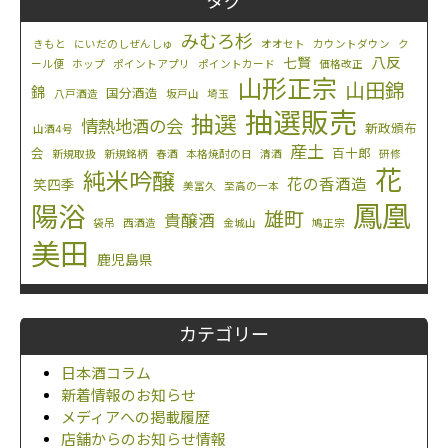
タグ
みむろ杉
きもと
にいだのしぜんしゅ
オオセト
カウントダウン
ク
八反
七賢
ール便
ホップ
ポイントアプリ
ポイントカード
価格改正
山形正宗
山田錦
錦
国分酒造
八戸酒造
坂戸山
埼玉
抽選販売
抽選
情熱地酒の会
新政頒布
山酒4号
産土
会
百十郎
新規取扱
新規銘柄
春酒
本格焼酎の日
清酒
研修
花
純米吟醸
花の香酒造
笑四季
美冨久
至高の一本
鳳凰
陽浴
雄町
貴醸酒
袋吊
西酒造
金城山
鳩正宗
美田
鹿児島県
カテゴリー
日本酒コラム
新着情報のお知らせ
メディアへの掲載履歴
店舗からのお知らせ情報