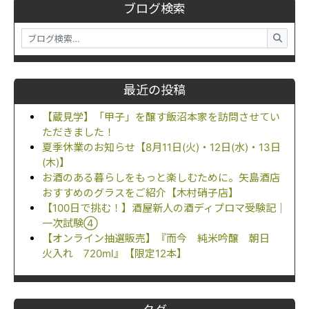
ブログ検索
最近の投稿
【蔵見学】「甲子」を醸す飯沼本家を訪問させてい
ただきました！
夏季休業のお知らせ【8月11日(火)・12日(水)・13日
(木)】
お酒のある暮らしをもっと楽しむために。矢島酒店
おすすめのグラスをご紹介【木村硝子店】
【100日で挑む！】酒屋新人の酒ディプロマ受験記｜
一次試験④
【オンライン抽選販売】『而今 純米吟醸 朝日
火入れ 720ml』【限定12本】