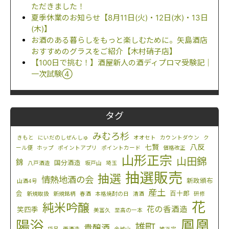
ただきました！
夏季休業のお知らせ【8月11日(火)・12日(水)・13日
(木)】
お酒のある暮らしをもっと楽しむために。矢島酒店
おすすめのグラスをご紹介【木村硝子店】
【100日で挑む！】酒屋新人の酒ディプロマ受験記｜
一次試験④
タグ
みむろ杉
きもと
にいだのしぜんしゅ
オオセト
カウントダウン
ク
八反
七賢
ール便
ホップ
ポイントアプリ
ポイントカード
価格改正
山形正宗
山田錦
錦
国分酒造
八戸酒造
坂戸山
埼玉
抽選販売
抽選
情熱地酒の会
新政頒布
山酒4号
産土
会
百十郎
新規取扱
新規銘柄
春酒
本格焼酎の日
清酒
研修
花
純米吟醸
花の香酒造
笑四季
美冨久
至高の一本
鳳凰
陽浴
雄町
貴醸酒