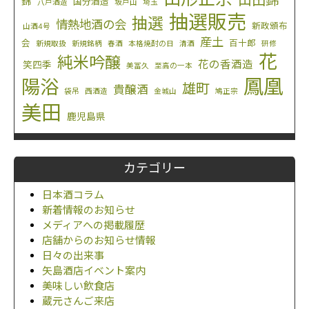
山田錦
錦
国分酒造
八戸酒造
坂戸山
埼玉
抽選販売
抽選
情熱地酒の会
新政頒布
山酒4号
産土
会
百十郎
新規取扱
新規銘柄
春酒
本格焼酎の日
清酒
研修
花
純米吟醸
花の香酒造
笑四季
美冨久
至高の一本
鳳凰
陽浴
雄町
貴醸酒
袋吊
西酒造
金城山
鳩正宗
美田
鹿児島県
カテゴリー
日本酒コラム
新着情報のお知らせ
メディアへの掲載履歴
店舗からのお知らせ情報
日々の出来事
矢島酒店イベント案内
美味しい飲食店
蔵元さんご来店