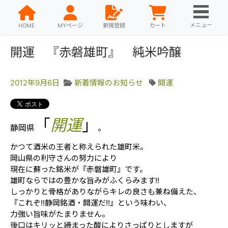
メニュー
HOME
MYページ
新規登録
カート
開運 『赤磐雄町』 純米吟醸
2012年9月6日
新着情報のお知らせ
開運
「
開運
」
静岡県
。
かつて酒米の王者と称えられた雄町米。
岡山県の利守さんの努力により
現在に蘇った銘米が『赤磐雄町』です。
雄町ならではの豊かな旨みがふくらみます!!
しっかりと骨格がありながらキレの良さも兼ね備えた、
『これぞ!!静岡銘酒・開運だ!!』という味わい、
力強い旨味がたまりません。
後口はキリッと締まった酸によりさっぱりとしますが