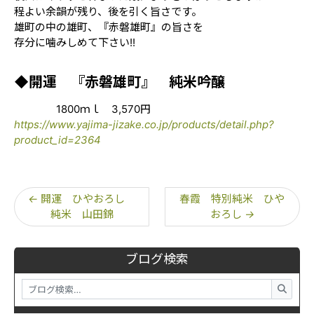
程よい余韻が残り、後を引く旨さです。
雄町の中の雄町、『赤磐雄町』の旨さを
存分に噛みしめて下さい!!
◆開運 『赤磐雄町』 純米吟醸
1800ｍｌ 3,570円
https://www.yajima-jizake.co.jp/products/detail.php?
product_id=2364
←
開運 ひやおろし
春霞 特別純米 ひや
純米 山田錦
おろし
→
ブログ検索