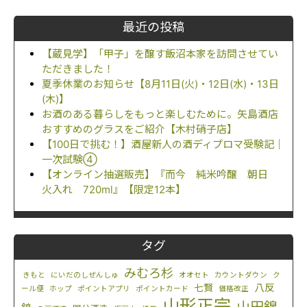
最近の投稿
【蔵見学】「甲子」を醸す飯沼本家を訪問させてい
ただきました！
夏季休業のお知らせ【8月11日(火)・12日(水)・13日
(木)】
お酒のある暮らしをもっと楽しむために。矢島酒店
おすすめのグラスをご紹介【木村硝子店】
【100日で挑む！】酒屋新人の酒ディプロマ受験記｜
一次試験④
【オンライン抽選販売】『而今 純米吟醸 朝日
火入れ 720ml』【限定12本】
タグ
みむろ杉
きもと
にいだのしぜんしゅ
オオセト
カウントダウン
ク
八反
七賢
ール便
ホップ
ポイントアプリ
ポイントカード
価格改正
山形正宗