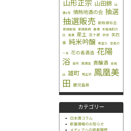
山形正宗
山田錦
山
抽選
情熱地酒の会
酒4号
抽選販売
新政頒布会
新規取扱
新規銘柄
春酒
本格焼酎の
産土
笑四
百十郎
日
清酒
研修
純米吟醸
季
美冨久
至高の
花陽
花の香酒造
一本
浴
貴醸酒
袋吊
西酒造
金城
鳳凰美
雄町
山
鳩正宗
田
鹿児島県
カテゴリー
日本酒コラム
新着情報のお知らせ
メディアへの掲載履歴