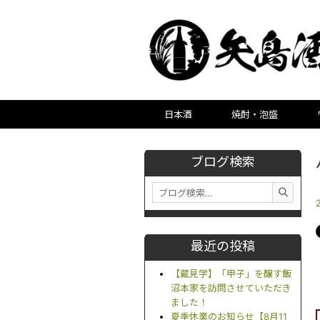
日本酒
焼酎・泡盛
ブログ検索
最近の投稿
【蔵見学】「甲子」を醸す飯
沼本家を訪問させていただき
ました！
夏季休業のお知らせ【8月11