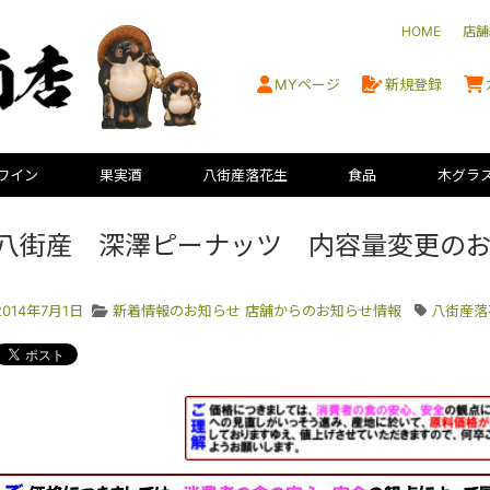
HOME
店舗
MYページ
新規登録
ワイン
果実酒
八街産落花生
食品
木グラ
八街産 深澤ピーナッツ 内容量変更の
2014年7月1日
新着情報のお知らせ
店舗からのお知らせ情報
八街産落