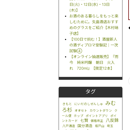
日(火)・12日(水)・13日
(木)】
お酒のある暮らしをもっと楽
しむために。矢島酒店おすす
めのグラスをご紹介【木村硝
子店】
【100日で挑む！】酒屋新人
の酒ディプロマ受験記｜一次
試験④
【オンライン抽選販売】『而
今 純米吟醸 朝日 火入
れ 720ml』【限定12本】
タグ
みむ
きもと
にいだのしぜんしゅ
ろ杉
オオセト
カウントダウン
ク
ール便
ホップ
ポイントアプリ
ポイ
八反錦
七賢
ントカード
価格改正
国分酒造
八戸酒造
坂戸山
埼玉