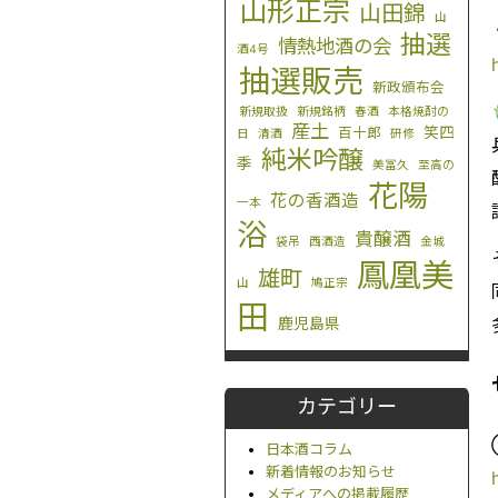
山形正宗
山田錦
山
抽選
情熱地酒の会
酒4号
抽選販売
新政頒布会
新規取扱
新規銘柄
春酒
本格焼酎の
産土
笑四
百十郎
日
清酒
研修
純米吟醸
季
美冨久
至高の
花陽
花の香酒造
一本
浴
貴醸酒
袋吊
西酒造
金城
鳳凰美
雄町
山
鳩正宗
田
鹿児島県
カテゴリー
日本酒コラム
新着情報のお知らせ
メディアへの掲載履歴