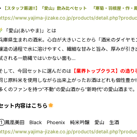
・
【スタッフ厳選!!】「愛山」飲み比べセット 「寒菊・羽根屋・作・鳳凰
https://www.yajima-jizake.co.jp/products/detail.php?produ
「愛山(あいやま)」とは
兵庫県生まれの酒米。心白が大きいことから「酒米のダイヤモ
醸造の過程で水に溶けやすく、繊細な甘みと旨み、厚みが引き
試される一筋縄ではいかない面も…
そして、今回セットに選んだのは
【業界トップクラス】の造り
同じ原料米を使用しながら出来上がったお酒はどれも個性豊か!
多くのファンを持つ”不動”の愛山酒から”新時代”の愛山酒まで
セット内容はこちら
①鳳凰美田 Black Phoenix 純米吟醸 愛山 生酒
https://www.yajima-jizake.co.jp/products/detail.php?prod