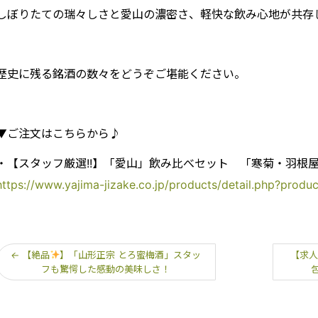
しぼりたての瑞々しさと愛山の濃密さ、軽快な飲み心地が共存
歴史に残る銘酒の数々をどうぞご堪能ください。
▼ご注文はこちらから♪
・【スタッフ厳選!!】「愛山」飲み比べセット 「寒菊・羽根屋・
https://www.yajima-jizake.co.jp/products/detail.php?produ
←
【絶品
】「山形正宗 とろ蜜梅酒」スタッ
【求人
フも驚愕した感動の美味しさ！