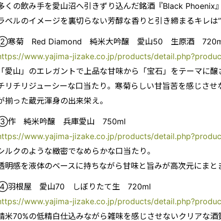
多くの飲み手を愛山沼へ引きずり込んだ銘酒『Black Phoenix
ラベルのイメージを裏切らない芳醇な香りと引き締まるキレは”流
②寒菊 Red Diamond 純米大吟醸 愛山50 生原酒 720m
https://www.yajima-jizake.co.jp/products/detail.php?produ
「愛山」のエレガントで上品な甘味から「宝石」をテーマに醸
チリチリジューシーな口当たり。寒菊らしい甘旨苦を感じさせ
が揃った蔵元渾身の出来栄え。
③作 純米吟醸 兵庫愛山 750ml
https://www.yajima-jizake.co.jp/products/detail.php?produ
シルクのような緻密でなめらかな口当たり。
透明感を液体のベースに持ちながら甘味と旨みが高次元にまと
④羽根屋 愛山70 しぼりたて生 720ml
https://www.yajima-jizake.co.jp/products/detail.php?produ
精米70%の低精白仕込みながら雑味を感じさせないクリアな酒