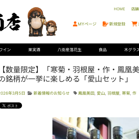
HOME
店舗
MYページ
新規登録
ワイン
果実酒
八街産落花生
食品
木グラ
【数量限定】「寒菊・羽根屋・作・鳳凰
の銘柄が一挙に楽しめる「愛山セット」
2026年3月5日
新着情報のお知らせ
鳳凰美田
,
愛山
,
羽根屋
,
寒菊
,
作