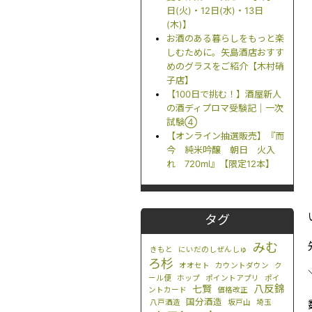
日(火)・12日(水)・13日
(木)】
お酒のある暮らしをもっと楽
しむために。矢島酒店おすす
めのグラスをご紹介【木村硝
子店】
【100日で挑む！】酒屋新人
の酒ディプロマ受験記｜一次
試験④
【オンライン抽選販売】『而
今 純米吟醸 朝日 火入
れ 720ml』【限定12本】
タグ
みむ
きもと
にいだのしぜんしゅ
ろ杉
オオセト
カウントダウン
ク
ール便
ホップ
ポイントアプリ
ポイ
八反錦
七賢
ントカード
価格改正
国分酒造
八戸酒造
坂戸山
埼玉