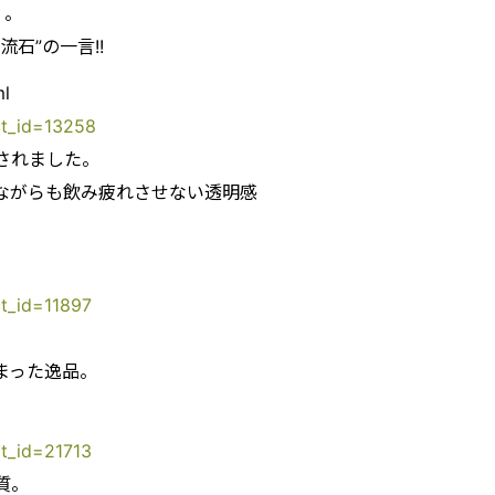
』。
石”の一言!!
l
ct_id=13258
されました。
ながらも飲み疲れさせない透明感
ct_id=11897
まった逸品。
ct_id=21713
質。