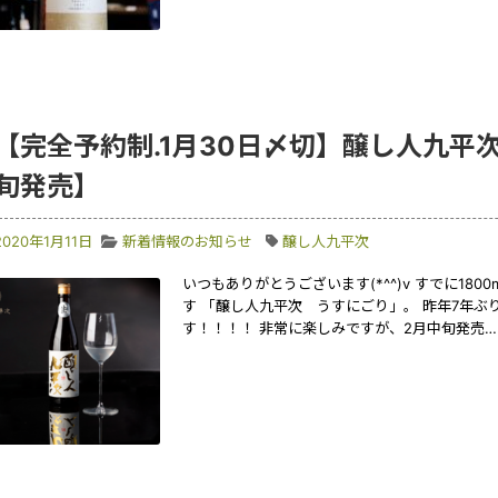
【完全予約制.1月30日〆切】醸し人九平
旬発売】
2020年1月11日
新着情報のお知らせ
醸し人九平次
いつもありがとうございます(*^^)v すでに180
す 「醸し人九平次 うすにごり」。 昨年7年ぶ
す！！！！ 非常に楽しみですが、2月中旬発売…