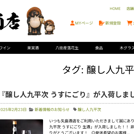
HOME
店舗
MYページ
新規登録
ワイン
果実酒
八街産落花生
食品
木グラ
タグ: 醸し人九
『醸し人九平次 うすにごり』が入荷しま
2025年2月23日
新着情報のお知らせ
醸し人九平次
いつも矢島酒店をご利用いただきまして誠にあり
九平次 うすにごり 生酒」が入荷しました！！
りがとうございます！ ◎発送希望のお客様…