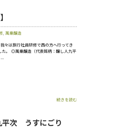
編】
修
,
萬乗醸造
日、我々は旅行社員研修で西の方へ行ってき
した。 ◎萬乗醸造（代表銘柄：醸し人九平
っ…
続きを読む
九平次 うすにごり