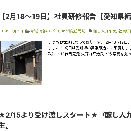
【2月18～19日】社員研修報告【愛知県
2019年3月2日
新着情報のお知らせ
酒蔵訪問記
醸し人九平次
,
社員研
いつもお世話になっております。 2月18～19
ました！ 初日は愛知県の萬乗醸造にお邪魔しま
次） ・15代目蔵元 久野九平治氏 どう写真を撮
★2/15より受け渡しスタート★『醸し人
生』