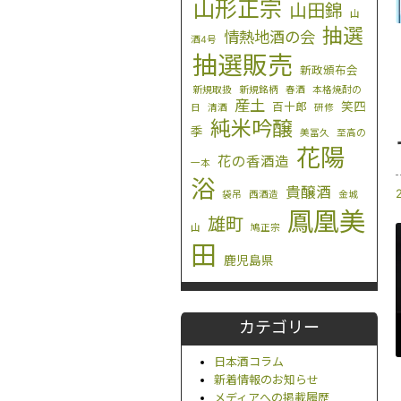
山形正宗
山田錦
山
抽選
情熱地酒の会
酒4号
抽選販売
新政頒布会
新規取扱
新規銘柄
春酒
本格焼酎の
産土
笑四
百十郎
日
清酒
研修
純米吟醸
季
美冨久
至高の
花陽
花の香酒造
一本
浴
貴醸酒
袋吊
西酒造
金城
鳳凰美
雄町
山
鳩正宗
田
鹿児島県
カテゴリー
日本酒コラム
新着情報のお知らせ
メディアへの掲載履歴