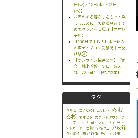
日(火)・12日(水)・13日
(木)】
お酒のある暮らしをもっと楽
しむために。矢島酒店おすす
めのグラスをご紹介【木村硝
子店】
【100日で挑む！】酒屋新人
の酒ディプロマ受験記｜一次
試験④
【オンライン抽選販売】『而
今 純米吟醸 朝日 火入
れ 720ml』【限定12本】
タグ
みむ
きもと
にいだのしぜんしゅ
ろ杉
オオセト
カウントダウン
ク
ール便
ホップ
ポイントアプリ
ポイ
八反錦
七賢
ントカード
価格改正
国分酒造
八戸酒造
坂戸山
埼玉