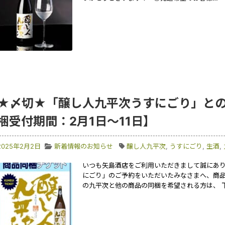
★〆切★「醸し人九平次うすにごり」と
梱受付期間：2月1日〜11日】
2025年2月2日
新着情報のお知らせ
醸し人九平次
,
うすにごり
,
生酒
,
いつも矢島酒店をご利用いただきまして誠にあり
にごり」のご予約をいただいたみなさまへ、商品
の九平次と他の商品の同梱を希望される方は、 