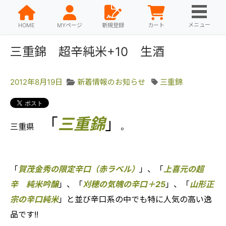
メニュー
HOME
MYページ
新規登録
カート
三重錦 超辛純米+10 生酒
2012年8月19日
新着情報のお知らせ
三重錦
「
三重錦
」
三重県
。
「
賀茂金秀の限定辛口（赤ラベル）
」、「
上喜元の超
辛 純米吟醸
」、「
刈穂の気魄の辛口＋25
」、「
山形正
宗の辛口純米
」と並び辛口系の中でも特に人気の高い逸
品です!!