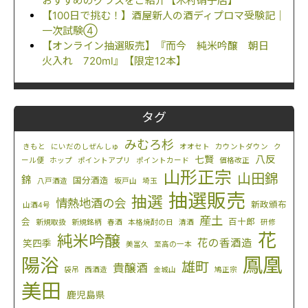
おすすめのグラスをご紹介【木村硝子店】
【100日で挑む！】酒屋新人の酒ディプロマ受験記｜
一次試験④
【オンライン抽選販売】『而今 純米吟醸 朝日
火入れ 720ml』【限定12本】
タグ
みむろ杉
きもと
にいだのしぜんしゅ
オオセト
カウントダウン
ク
八反
七賢
ール便
ホップ
ポイントアプリ
ポイントカード
価格改正
山形正宗
山田錦
錦
国分酒造
八戸酒造
坂戸山
埼玉
抽選販売
抽選
情熱地酒の会
新政頒布
山酒4号
産土
会
百十郎
新規取扱
新規銘柄
春酒
本格焼酎の日
清酒
研修
花
純米吟醸
花の香酒造
笑四季
美冨久
至高の一本
鳳凰
陽浴
雄町
貴醸酒
袋吊
西酒造
金城山
鳩正宗
美田
鹿児島県