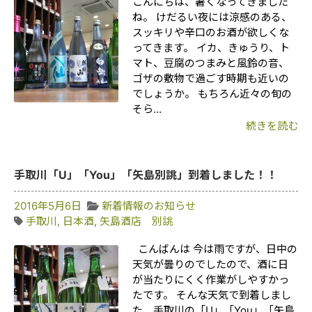
こんにちは、暑くなってきました
ね。 けだるい夜には涼感のある、
スッキリや辛口のお酒が欲しくな
ってきます。 イカ、きゅうり、ト
マト、豆腐のつまみと風鈴の音、
ゴザの敷物で過ごす時期も近いの
でしょうか。 もちろん近々の旬の
そら…
続きを読む
手取川「U」「You」「矢島別誂」到着しました！！
2016年5月6日
新着情報のお知らせ
手取川
,
日本酒
,
矢島酒店 別誂
こんばんは 今は雨ですが、日中の
天気が曇りのでしたので、酒に日
が当たりにくく作業がしやすかっ
たです。 そんな天気で到着しまし
た、手取川の「U」「You」「矢島