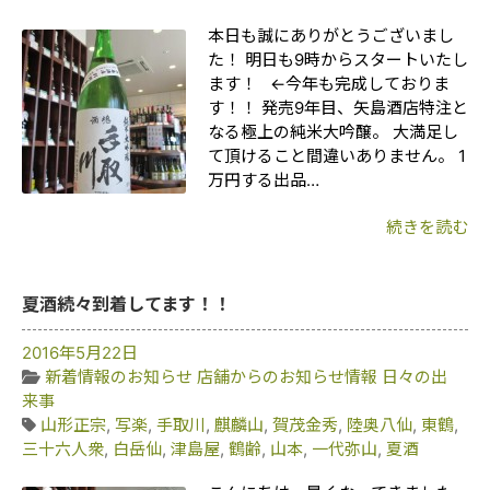
本日も誠にありがとうございまし
た！ 明日も9時からスタートいたし
ます！ ←今年も完成しておりま
す！！ 発売9年目、矢島酒店特注と
なる極上の純米大吟醸。 大満足し
て頂けること間違いありません。 1
万円する出品…
続きを読む
夏酒続々到着してます！！
2016年5月22日
新着情報のお知らせ
店舗からのお知らせ情報
日々の出
来事
山形正宗
,
写楽
,
手取川
,
麒麟山
,
賀茂金秀
,
陸奥八仙
,
東鶴
,
三十六人衆
,
白岳仙
,
津島屋
,
鶴齢
,
山本
,
一代弥山
,
夏酒