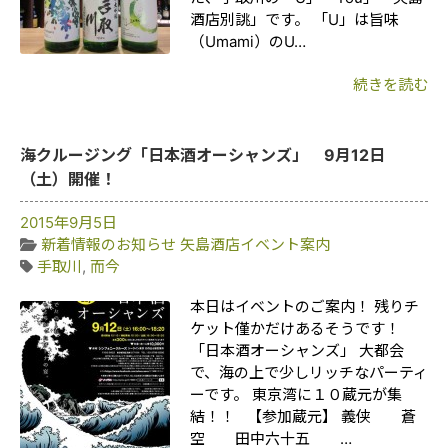
酒店別誂」です。 「U」は旨味
（Umami）のU…
続きを読む
海クルージング「日本酒オーシャンズ」 9月12日
（土）開催！
2015年9月5日
新着情報のお知らせ
矢島酒店イベント案内
手取川
,
而今
本日はイベントのご案内！ 残りチ
ケット僅かだけあるそうです！
「日本酒オーシャンズ」 大都会
で、海の上で少しリッチなパーティ
ーです。 東京湾に１０蔵元が集
結！！ 【参加蔵元】 義侠 蒼
空 田中六十五 …