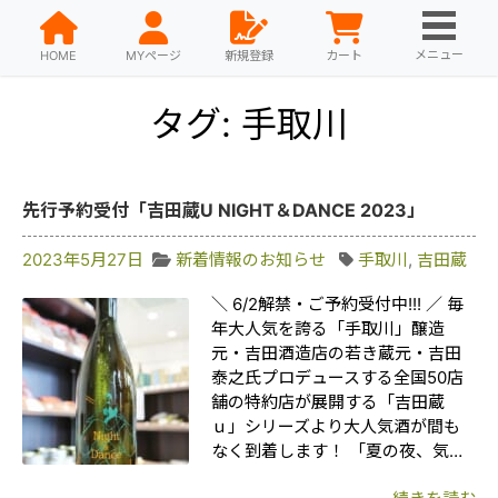
メニュー
HOME
MYページ
新規登録
カート
タグ: 手取川
先行予約受付「吉田蔵U NIGHT＆DANCE 2023」
2023年5月27日
新着情報のお知らせ
手取川
,
吉田蔵
＼ 6/2解禁・ご予約受付中!!! ／ 毎
年大人気を誇る「手取川」醸造
元・吉田酒造店の若き蔵元・吉田
泰之氏プロデュースする全国50店
舗の特約店が展開する「吉田蔵
ｕ」シリーズより大人気酒が間も
なく到着します！ 「夏の夜、気…