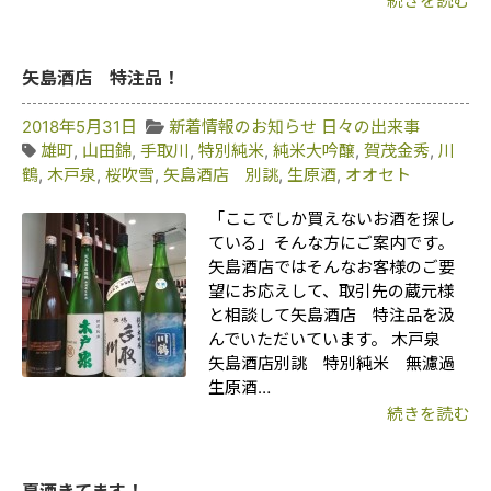
続きを読む
矢島酒店 特注品！
2018年5月31日
新着情報のお知らせ
日々の出来事
雄町
,
山田錦
,
手取川
,
特別純米
,
純米大吟醸
,
賀茂金秀
,
川
鶴
,
木戸泉
,
桜吹雪
,
矢島酒店 別誂
,
生原酒
,
オオセト
「ここでしか買えないお酒を探し
ている」そんな方にご案内です。
矢島酒店ではそんなお客様のご要
望にお応えして、取引先の蔵元様
と相談して矢島酒店 特注品を汲
んでいただいています。 木戸泉
矢島酒店別誂 特別純米 無濾過
生原酒…
続きを読む