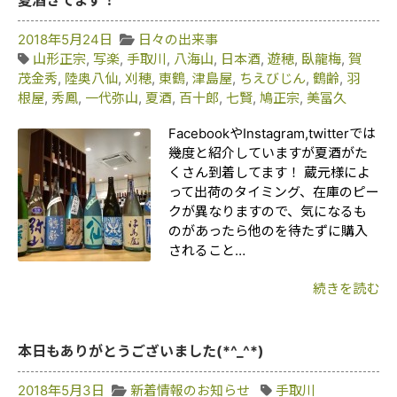
夏酒きてます！
2018年5月24日
日々の出来事
山形正宗
,
写楽
,
手取川
,
八海山
,
日本酒
,
遊穂
,
臥龍梅
,
賀
茂金秀
,
陸奥八仙
,
刈穂
,
東鶴
,
津島屋
,
ちえびじん
,
鶴齢
,
羽
根屋
,
秀鳳
,
一代弥山
,
夏酒
,
百十郎
,
七賢
,
鳩正宗
,
美冨久
FacebookやInstagram,twitterでは
幾度と紹介していますが夏酒がた
くさん到着してます！ 蔵元様によ
って出荷のタイミング、在庫のピー
クが異なりますので、気になるも
のがあったら他のを待たずに購入
されること…
続きを読む
本日もありがとうございました(*^_^*)
2018年5月3日
新着情報のお知らせ
手取川