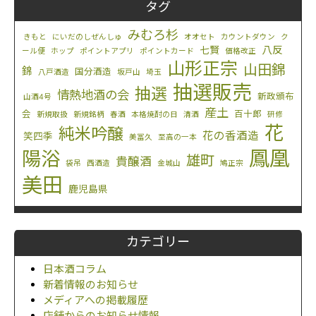
タグ
みむろ杉
きもと
にいだのしぜんしゅ
オオセト
カウントダウン
ク
八反
七賢
ール便
ホップ
ポイントアプリ
ポイントカード
価格改正
山形正宗
山田錦
錦
国分酒造
八戸酒造
坂戸山
埼玉
抽選販売
抽選
情熱地酒の会
新政頒布
山酒4号
産土
会
百十郎
新規取扱
新規銘柄
春酒
本格焼酎の日
清酒
研修
花
純米吟醸
花の香酒造
笑四季
美冨久
至高の一本
鳳凰
陽浴
雄町
貴醸酒
袋吊
西酒造
金城山
鳩正宗
美田
鹿児島県
カテゴリー
日本酒コラム
新着情報のお知らせ
メディアへの掲載履歴
店舗からのお知らせ情報