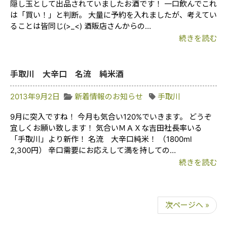
隠し玉として出品されていましたお酒です！ 一口飲んでこれ
は「買い！」と判断。 大量に予約を入れましたが、考えてい
ることは皆同じ(>_<) 酒販店さんからの…
続きを読む
手取川 大辛口 名流 純米酒
2013年9月2日
新着情報のお知らせ
手取川
9月に突入ですね！ 今月も気合い120%でいきます。 どうぞ
宜しくお願い致します！ 気合いＭＡＸな吉田社長率いる
「手取川」より新作！ 名流 大辛口純米！ （1800ml
2,300円） 辛口需要にお応えして満を持しての…
続きを読む
次ページへ »