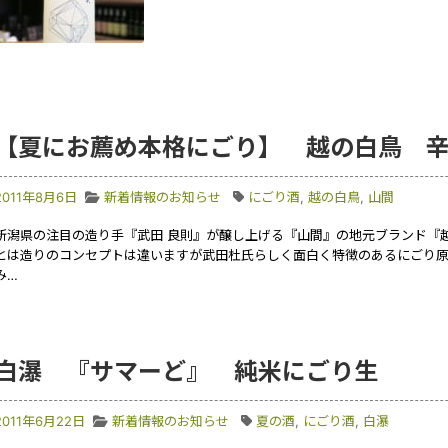
【夏にお薦め本格にごり】 越の白鳥 
2011年8月6日
新着情報のお知らせ
にごり酒
,
越の白鳥
,
山間
新潟県の注目の造り手『武田 良則』が醸し上げる『山間』の地元ブランド『
とは造りのコンセプトは違いますが武田杜氏らしく面白く特徴のあるにごり原
み…
白瀑 『サマーど』 純米にごり生
2011年6月22日
新着情報のお知らせ
夏の酒
,
にごり酒
,
白瀑