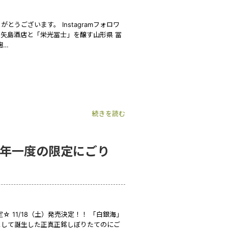
うございます。 Instagramフォロワ
 矢島酒店と「栄光冨士」を醸す山形県 冨
麹…
続きを読む
」年一度の限定にごり
☆ 11/18（土）発売決定！！ 「白銀海」
として誕生した正真正銘しぼりたてのにご