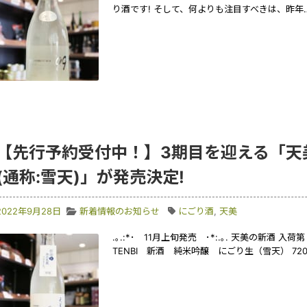
り酒です! そして、何よりも注目すべきは、昨年
【先行予約受付中！】3期目を迎える「天
(通称:雪天)」が発売決定!
2022年9月28日
新着情報のお知らせ
にごり酒
,
天美
.｡.:*･ 11月上旬発売 ･*:.｡. 天美の新
TENBI 新酒 純米吟醸 にごり生（雪天） 720ml 1