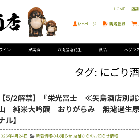
HOME
店舗
MYページ
新規登録
ワイン
果実酒
八街産落花生
食品
木グラ
タグ: にごり
【5/2解禁】『栄光冨士 ≪矢島酒店別誂
山 純米大吟醸 おりがらみ 無濾過生
ナル】
2026年4月24日
新着情報のお知らせ
店舗からのお知らせ情報