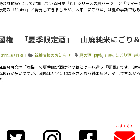
夏の風物詩?として定着している白瀑『ど』シリーズの夏バージョン『サマーど』
春先の『どpink』と発売してきましたが、本来「にごり酒」は夏の季語でも
國権 『夏季限定酒』 山廃純米にごり
2011年6月13日
新着情報のお知らせ
夏の酒
,
國権
,
山廃
,
にごり酒
,
純
福島県南会津「國権」の夏季限定酒は他の蔵とは一味違う『夏酒』です。 通
るお酒が多いですが、國権はガツンと飲み応えある純米原酒、そして昔ながらの
ミ…
おすすめ！