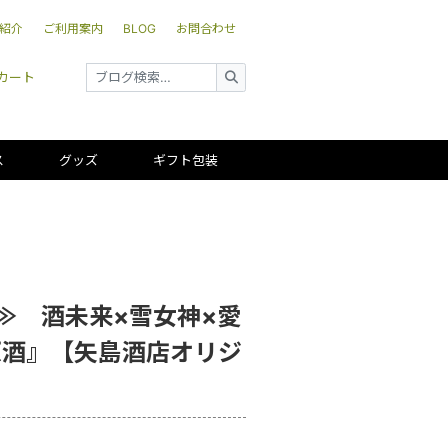
紹介
ご利用案内
BLOG
お問合わせ
カート
ス
グッズ
ギフト包装
酒
≫ 酒未来×雪女神×愛
原酒』【矢島酒店オリジ