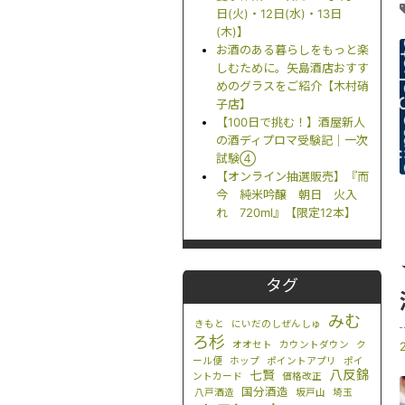
日(火)・12日(水)・13日
(木)】
お酒のある暮らしをもっと楽
しむために。矢島酒店おすす
めのグラスをご紹介【木村硝
子店】
【100日で挑む！】酒屋新人
の酒ディプロマ受験記｜一次
試験④
【オンライン抽選販売】『而
今 純米吟醸 朝日 火入
れ 720ml』【限定12本】
タグ
みむ
きもと
にいだのしぜんしゅ
ろ杉
オオセト
カウントダウン
ク
ール便
ホップ
ポイントアプリ
ポイ
八反錦
七賢
ントカード
価格改正
国分酒造
八戸酒造
坂戸山
埼玉