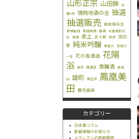
山形正宗
山田錦
山
抽選
情熱地酒の会
酒4号
抽選販売
新政頒布会
新規取扱
新規銘柄
春酒
本格焼酎の
産土
笑四
百十郎
日
清酒
研修
純米吟醸
季
美冨久
至高の
花陽
花の香酒造
一本
浴
貴醸酒
袋吊
西酒造
金城
鳳凰美
雄町
山
鳩正宗
田
鹿児島県
カテゴリー
日本酒コラム
新着情報のお知らせ
メディアへの掲載履歴