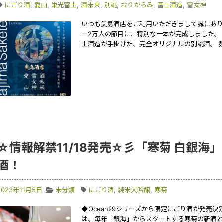
にごり酒
,
愛山
,
栄光冨士
,
酒未来
,
別誂
,
おりがらみ
,
冨士酒造
,
雪女神
いつも矢島酒店をご利用いただきまして誠にありがと
ー2万人の節目に、特別な一本が完成しました。
士酒造が手掛けた、完全オリジナルの別誂酒。 
☆情報解禁11/18発売☆彡「寒菊 白銀海
酒！
2023年11月5日
未分類
にごり酒
,
純米大吟醸
,
寒菊
◆Ocean99シリーズから限定にごり酒が発売決定
は、毎年「銀海」からスタートする寒菊の新酒